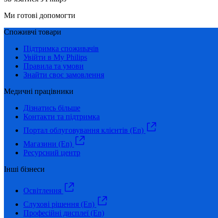
Ми готові допомогти
Споживчі товари
Підтримка споживачів
Увійти в My Philips
Правила та умови
Знайти своє замовлення
Медичні працівники
Дізнатись більше
Контакти та підтримка
Портал облуговування клієнтів (En)
Магазини (En)
Ресурсний центр
Інші бізнеси
Освітлення
Слухові рішення (En)
Професійні дисплеї (En)