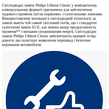
Світлодіодні лампи Philips Ultinon Classic у компактному,
універсальному форматі призначено для забезпечення
чудового променя світла порівняно з галогенними лампами.
Використовуючи інновації в світлодіодній технології, ці
лампи мають той самий світловий потік, що і стандартні
галогенові лампи ECE, але значно вищу продуктивність
променя** з меншим споживанням енергії. Світлодіодні
лампи Philips Ultinon Classic забезпечують кращий огляд
дороги, що полегшує виявлення перешкод і безпечне
керування автомобілем.