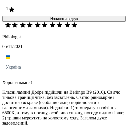
1
Написати відгук
Philologist
05/11/2021
Україна
Хороша лампа!
Класні лампи! Добре підійшли на Berlingo B9 (2016). Світло
тіньова границя чітка, без засвітлень. Світло рівномірне і
достатньо яскраве (особливо якщо порівнювати з
галогенними лампами). Недоліки: 1) температура світіння –
6500К, а тому в погану, особливо сніжну, погоду видно гірше;
2) трішки мерехтять на холостому ходу. Загалом дуже
задоволений.