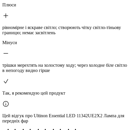
Плюси
рівномірне і яскраве світло; створюють чітку світло-тіньову
границю; немає засвітлень
Мінуси
трішки мерехтять на холостому ходу; через холодне біле світло
в непогоду видно гірше
Так, я рекомендую цей продукт
Цей відгук про Ultinon Essential LED 11342UE2X2 Лампа для
передніх фар