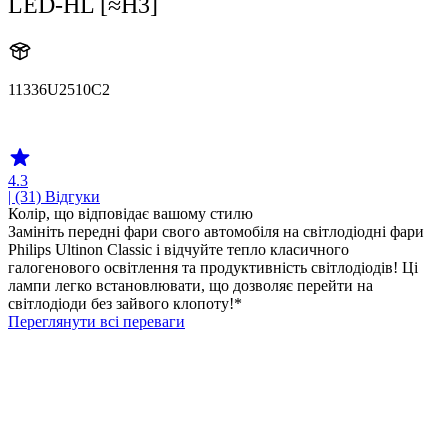
LED-HL [≈H3]
11336U2510C2
11336U2510C2
4.3
| (31)
Відгуки
Колір, що відповідає вашому стилю
Замініть передні фари свого автомобіля на світлодіодні фари
Philips Ultinon Classic і відчуйте тепло класичного
галогенового освітлення та продуктивність світлодіодів! Ці
лампи легко встановлювати, що дозволяє перейти на
світлодіоди без зайвого клопоту!*
Переглянути всі переваги