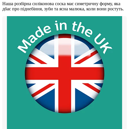
Наша розбірна силіконова соска має симетричну форму, яка
дбає про піднебіння, зуби та ясна малюка, коли вони ростуть.