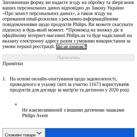
Заповнивши форму, ви надаєте згоду на обробку та зберігання
ваших персональних даних відповідно до Закону України
«Про захист персональних даних», а також згоду на
отримання email-розсилки з рекламно-інформаційними
повідомленнями щодо продуктів Philips. Ви можете скасувати
підписку в будь-який момент. *Промокод на знижку діє в
офіційному інтернет-магазині Philips.ua та буде надісланий на
вказану електронну адресу разом з умовами використання за
умови першої реєстрації.
Що це означає?
Підписатись
Примітки
На основі онлайн-опитування щодо задоволеності,
проведеного в усьому світі за участю 11673 користувачів
продуктів для догляду за матір'ю та дитиною у 2026 році.
Не взаємозамінний з іншими дитячими чашками
Philips Avent
Споживчі товари