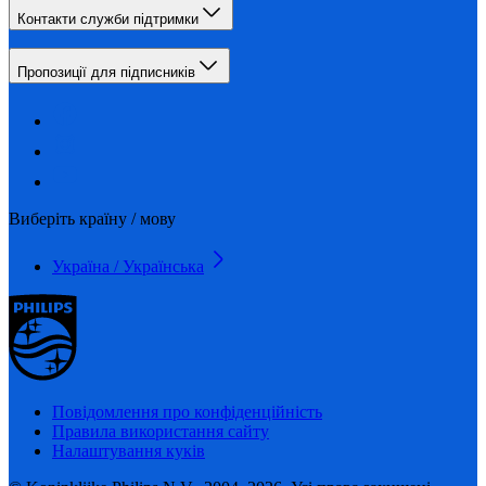
Контакти служби підтримки
Пропозиції для підписників
Виберіть країну / мову
Україна / Українська
Повідомлення про конфіденційність
Правила використання сайту
Налаштування куків