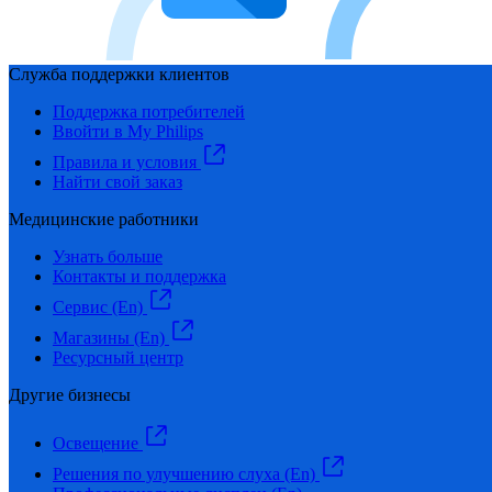
Служба поддержки клиентов
Поддержка потребителей
Ввойти в My Philips
Правила и условия
Найти свой заказ
Медицинские работники
Узнать больше
Контакты и поддержка
Сервис (En)
Магазины (En)
Ресурсный центр
Другие бизнесы
Освещение
Решения по улучшению слуха (En)