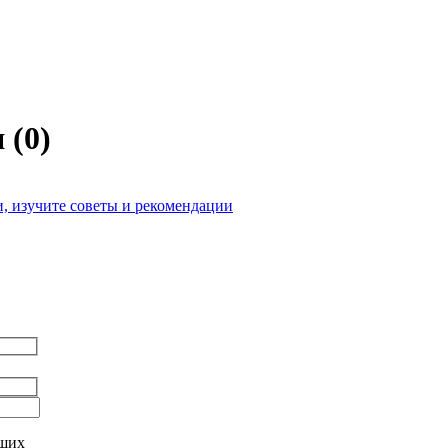
я
(
0
)
, изучите советы и рекомендации
аших