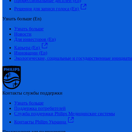
Профессиональные дисплеи (En)
Решения для записи голоса (En)
Узнать больше (En)
Узнать больше
Новости
Для инвесторов (En)
Карьера (En)
Инновации (En)
Экологические, социальные и государственные инициати
Контакты службы поддержки
Узнать больше
Поддержка потребителей
Служба поддержки Philips Медицинские системы
Контакты Philips Украина
Предложения для подписчиков