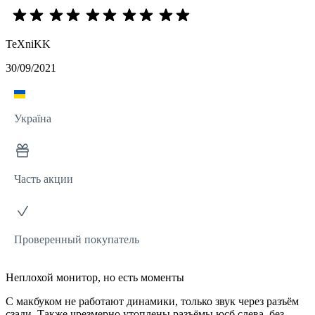
TeXniKK
30/09/2021
Україна
Часть акции
Проверенный покупатель
Неплохой монитор, но есть моменты
С макбуком не работают динамики, только звук через разъём
сзади. Также чрезмерно утоплены разъёмы юсб слева, без