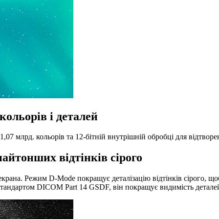
кольорів і деталей
,07 млрд. кольорів та 12-бітній внутрішній обробці для відтворе
айтонших відтінків сірого
 екрана. Режим D-Mode покращує деталізацію відтінків сірого, 
стандартом DICOM Part 14 GSDF, він покращує видимість деталей,