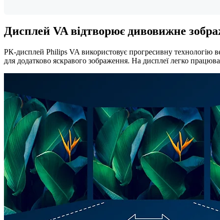
Дисплей VA відтворює дивовижне зобра
РК-дисплей Philips VA використовує прогресивну технологію ве
для додатково яскравого зображення. На дисплеї легко працюва