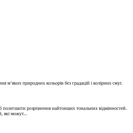
ння м’яких природних кольорів без градацій і колірних смуг.
щоб полегшити розрізнення найтонших тональних відмінностей.
 які можут...