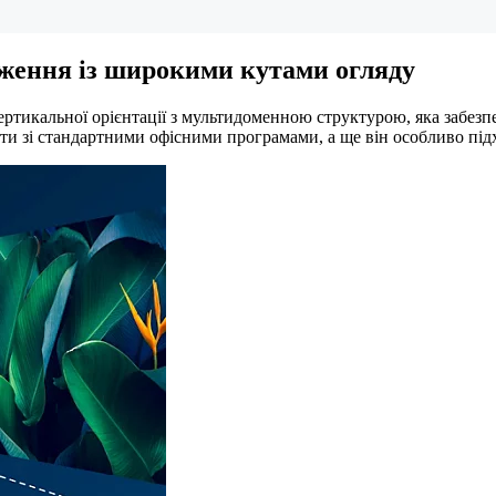
ження із широкими кутами огляду
ртикальної орієнтації з мультидоменною структурою, яка забезп
ти зі стандартними офісними програмами, а ще він особливо підх