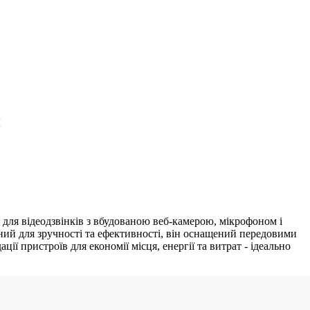
и
я для відеодзвінків з вбудованою веб-камерою, мікрофоном і
ний для зручності та ефективності, він оснащений передовими
ії пристроїв для економії місця, енергії та витрат - ідеально