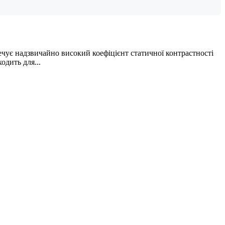
ечує надзвичайно високий коефіцієнт статичної контрастності
одить для...