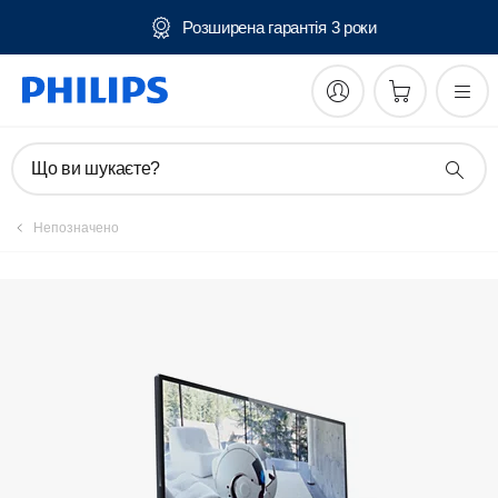
повернення
Розширена гарантія 3
Зареєструвати виріб
Що ви шукаєте?
Непозначено