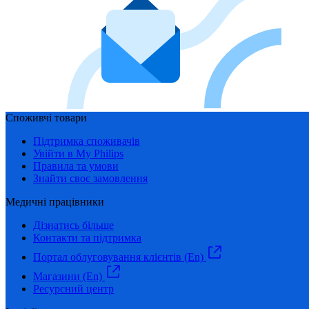
Споживчі товари
Підтримка споживачів
Увійти в My Philips
Правила та умови
Знайти своє замовлення
Медичні працівники
Дізнатись більше
Контакти та підтримка
Портал облуговування клієнтів (En)
Магазини (En)
Ресурсний центр