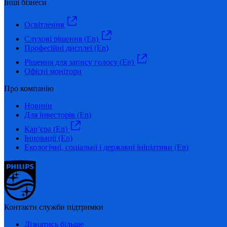
Інші бізнеси
Освітлення
Слухові рішення (En)
Професійні дисплеї (En)
Рішення для запису голосу (En)
Офісні монітори
Про компанію
Новини
Для інвесторів (En)
Кар’єра (En)
Інновації (En)
Екологічні, соціальні і державні ініціативи (En)
Контакти служби підтримки
Дізнатись більше