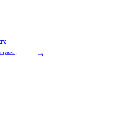
ту
стувача,