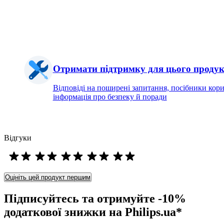
Отримати підтримку для цього продук
Відповіді на поширені запитання, посібники кори
інформація про безпеку й поради
Відгуки
Оцініть цей продукт першим
Підписуйтесь та отримуйте -10%
додаткової знижки на Philips.ua*