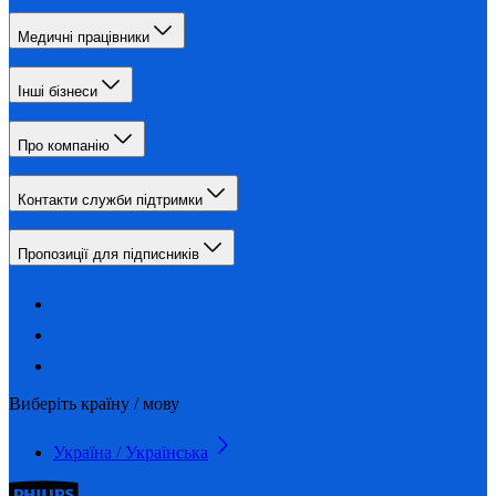
Медичні працівники
Інші бізнеси
Про компанію
Контакти служби підтримки
Пропозиції для підписників
Виберіть країну / мову
Україна / Українська