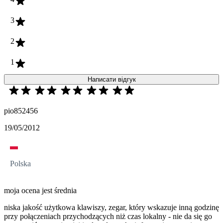
3
2
1
Написати відгук
pio852456
19/05/2012
Polska
moja ocena jest średnia
niska jakość użytkowa klawiszy, zegar, który wskazuje inną godzinę
przy połączeniach przychodzących niż czas lokalny - nie da się go