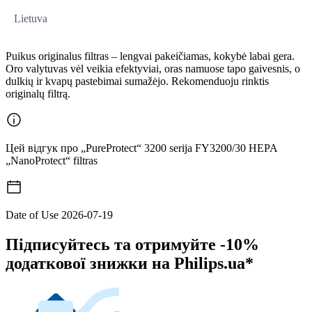
Lietuva
Puikus originalus filtras – lengvai pakeičiamas, kokybė labai gera.
Oro valytuvas vėl veikia efektyviai, oras namuose tapo gaivesnis, o
dulkių ir kvapų pastebimai sumažėjo. Rekomenduoju rinktis
originalų filtrą.
Цей відгук про „PureProtect“ 3200 serija FY3200/30 HEPA
„NanoProtect“ filtras
Date of Use
2026-07-19
Підписуйтесь та отримуйте -10%
додаткової знижки на Philips.ua*