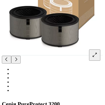
Серія PureProtect 3200