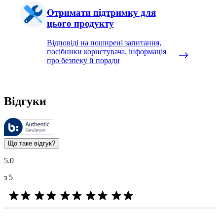
Отримати підтримку для
цього продукту
Відповіді на поширені запитання,
посібники користувача, інформація
про безпеку й поради
Відгуки
Цими відгуками керує компанія Bazaarvoice і вони відповідають
Оцінки клієнтів у вигляді відгуку та зірочок корисні для всіх
Що таке відгук?
5.0
з 5