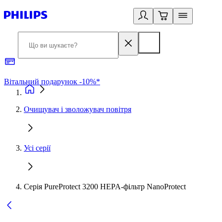
Вітальний подарунок -10%*
Б
Очищувач і зволожувач повітря
Усі серії
Серія PureProtect 3200 HEPA-фільтр NanoProtect