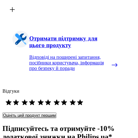
Отримати підтримку для
цього продукту
Відповіді на поширені запитання,
посібники користувача, інформація
про безпеку й поради
Відгуки
Оцініть цей продукт першим
Підписуйтесь та отримуйте -10%
додаткової знижки на Philips.ua*