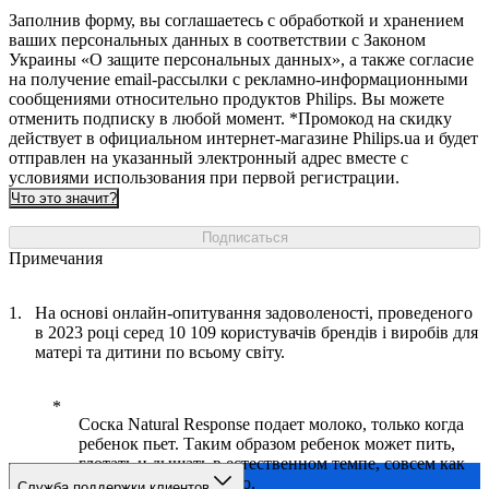
Заполнив форму, вы соглашаетесь с обработкой и хранением
ваших персональных данных в соответствии с Законом
Украины «О защите персональных данных», а также согласие
на получение email-рассылки с рекламно-информационными
сообщениями относительно продуктов Philips. Вы можете
отменить подписку в любой момент. *Промокод на скидку
действует в официальном интернет-магазине Philips.ua и будет
отправлен на указанный электронный адрес вместе с
условиями использования при первой регистрации.
Что это значит?
Подписаться
Примечания
На основі онлайн-опитування задоволеності, проведеного
в 2023 році серед 10 109 користувачів брендів і виробів для
матері та дитини по всьому світу.
Соска Natural Response подает молоко, только когда
ребенок пьет. Таким образом ребенок может пить,
глотать и дышать в естественном темпе, совсем как
при кормлении грудью.
Служба поддержки клиентов