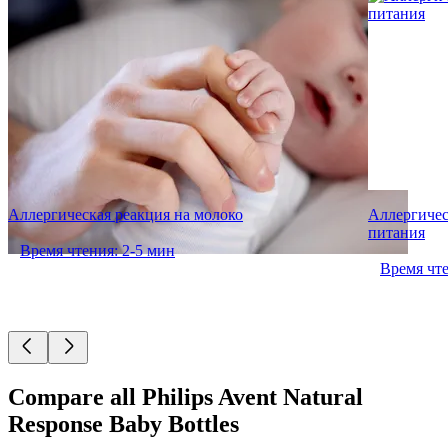
Aллергическая реакция на молоко
Аллергичес
питания
Время чтения: 2-5 мин
Время чте
Compare all Philips Avent Natural
Response Baby Bottles