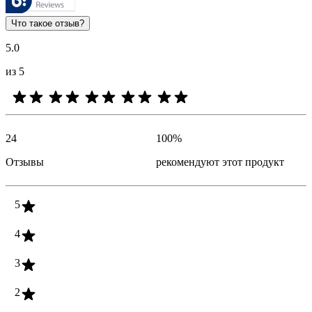
Оценки клиентов в виде отзыва и звездочек полезны для всех 
Что такое отзыв?
5.0
из 5
24
100
%
Отзывы
рекомендуют этот продукт
5
4
3
2