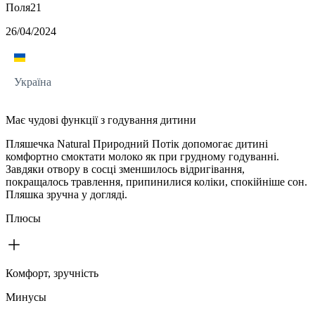
Поля21
26/04/2024
Україна
Має чудові функції з годування дитини
Пляшечка Natural Природний Потік допомогає дитині
комфортно смоктати молоко як при грудному годуванні.
Завдяки отвору в сосці зменшилось відригівання,
покращалось травлення, припинилися коліки, спокійніше сон.
Пляшка зручна у догляді.
Плюсы
Комфорт, зручність
Минусы