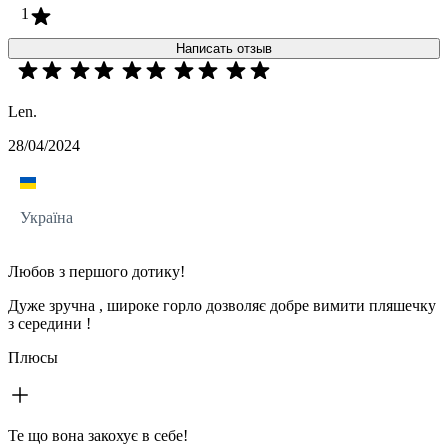
1
Написать отзыв
Len.
28/04/2024
Україна
Любов з першого дотику!
Дуже зручна , широке горло дозволяє добре вимити пляшечку
з середини !
Плюсы
Те що вона закохує в себе!