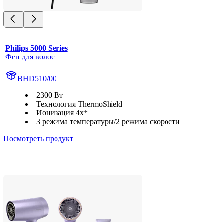
Philips 5000 Series
Фен для волос
BHD510/00
2300 Вт
Технология ThermoShield
Ионизация 4x*
3 режима температуры/2 режима скорости
Посмотреть продукт