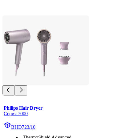
Philips Hair Dryer
Серия 7000
BHD723/10
ThermoShield Advanced