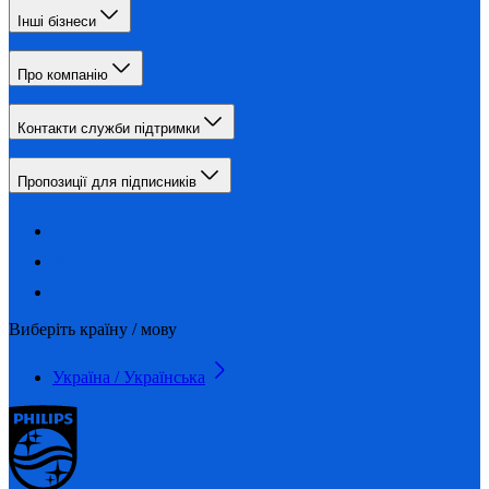
Інші бізнеси
Про компанію
Контакти служби підтримки
Пропозиції для підписників
Виберіть країну / мову
Україна / Українська