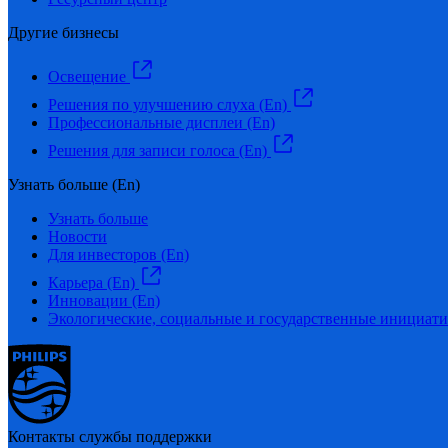
Другие бизнесы
Освещение
Решения по улучшению слуха (En)
Профессиональные дисплеи (En)
Решения для записи голоса (En)
Узнать больше (En)
Узнать больше
Новости
Для инвесторов (En)
Карьера (En)
Инновации (En)
Экологические, социальные и государственные инициати
Контакты службы поддержки