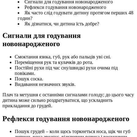
Сигнали для годування новонародженого
Рефлекси годування новонародженого
Як часто слід годувати дитину протягом перших 48
годин?
Як дізнатися, чи дитина їсть добре?
Сигнали для годування 
новонародженого
Смоктання язика, губ, рук або пальців уві сні.
Переміщення рук та кулачків до рота.
Постійні рухи під час сну/швидкі рухи очима під 
повіками.
Пошук соска.
Видавання незначних звуків.
Плач та метушня є останніми сигналами голоду; до цього часу 
дитина може сильно роздратуватися, що ускладнить 
прикладання до грудей.
Рефлекси годування новонародженого
Пошук грудей – коли щось торкнеться носа, щік чи губ 
дитини, вона зреагує, відкривши ротика і висунувши 