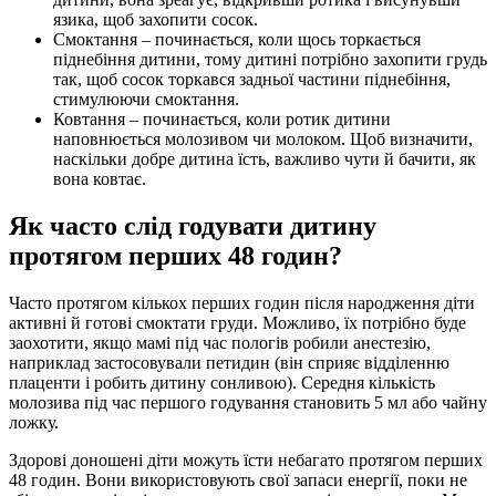
язика, щоб захопити сосок.
Смоктання – починається, коли щось торкається 
піднебіння дитини, тому дитині потрібно захопити грудь 
так, щоб сосок торкався задньої частини піднебіння, 
стимулюючи смоктання.
Ковтання – починається, коли ротик дитини 
наповнюється молозивом чи молоком. Щоб визначити, 
наскільки добре дитина їсть, важливо чути й бачити, як 
вона ковтає.
Як часто слід годувати дитину 
протягом перших 48 годин?
Часто протягом кількох перших годин після народження діти 
активні й готові смоктати груди. Можливо, їх потрібно буде 
заохотити, якщо мамі під час пологів робили анестезію, 
наприклад застосовували петидин (він сприяє відділенню 
плаценти і робить дитину сонливою). Середня кількість 
молозива під час першого годування становить 5 мл або чайну 
ложку.
Здорові доношені діти можуть їсти небагато протягом перших 
48 годин. Вони використовують свої запаси енергії, поки не 