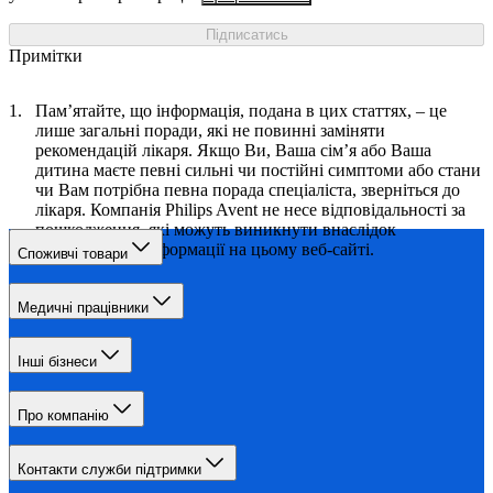
Підписатись
Примітки
Пам’ятайте, що інформація, подана в цих статтях, – це
лише загальні поради, які не повинні заміняти
рекомендацій лікаря. Якщо Ви, Ваша сім’я або Ваша
дитина маєте певні сильні чи постійні симптоми або стани
чи Вам потрібна певна порада спеціаліста, зверніться до
лікаря. Компанія Philips Avent не несе відповідальності за
пошкодження, які можуть виникнути внаслідок
використання інформації на цьому веб-сайті.
Споживчі товари
Медичні працівники
Інші бізнеси
Про компанію
Контакти служби підтримки