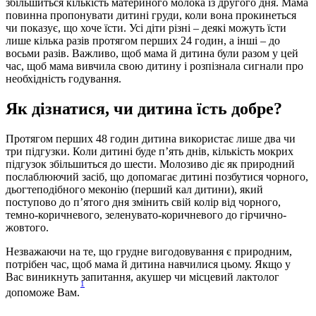
збільшиться кількість материного молока із другого дня. Мама 
повинна пропонувати дитині груди, коли вона прокинеться 
чи показує, що хоче їсти. Усі діти різні – деякі можуть їсти 
лише кілька разів протягом перших 24 годин, а інші – до 
восьми разів. Важливо, щоб мама й дитина були разом у цей 
час, щоб мама вивчила свою дитину і розпізнала сигнали про 
необхідність годування.
Як дізнатися, чи дитина їсть добре?
Протягом перших 48 годин дитина використає лише два чи 
три підгузки. Коли дитині буде п’ять днів, кількість мокрих 
підгузок збільшиться до шести. Молозиво діє як природний 
послаблюючий засіб, що допомагає дитині позбутися чорного, 
дьогтеподібного меконію (перший кал дитини), який 
поступово до п’ятого дня змінить свій колір від чорного, 
темно-коричневого, зеленувато-коричневого до гірчично-
жовтого.
Незважаючи на те, що грудне вигодовування є природним, 
потрібен час, щоб мама й дитина навчилися цьому. Якщо у 
Вас виникнуть запитання, акушер чи місцевий лактолог 
1
допоможе Вам.