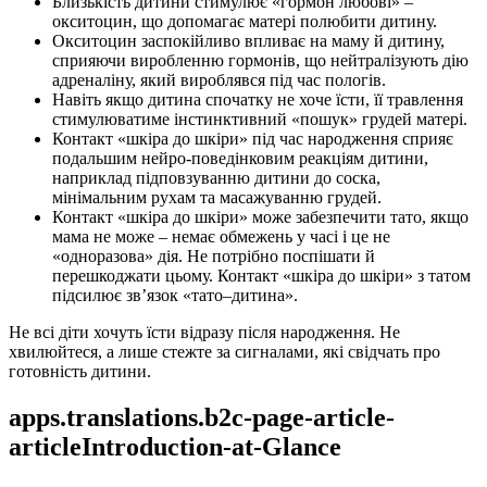
Близькість дитини стимулює «гормон любові» – 
окситоцин, що допомагає матері полюбити дитину.
Окситоцин заспокійливо впливає на маму й дитину, 
сприяючи виробленню гормонів, що нейтралізують дію 
адреналіну, який вироблявся під час пологів.
Навіть якщо дитина спочатку не хоче їсти, її травлення 
стимулюватиме інстинктивний «пошук» грудей матері.
Контакт «шкіра до шкіри» під час народження сприяє 
подальшим нейро-поведінковим реакціям дитини, 
наприклад підповзуванню дитини до соска, 
мінімальним рухам та масажуванню грудей.
Контакт «шкіра до шкіри» може забезпечити тато, якщо 
мама не може – немає обмежень у часі і це не 
«одноразова» дія. Не потрібно поспішати й 
перешкоджати цьому. Контакт «шкіра до шкіри» з татом 
підсилює зв’язок «тато–дитина».
Не всі діти хочуть їсти відразу після народження. Не 
хвилюйтеся, а лише стежте за сигналами, які свідчать про 
готовність дитини.
apps.translations.b2c-page-article-
articleIntroduction-at-Glance