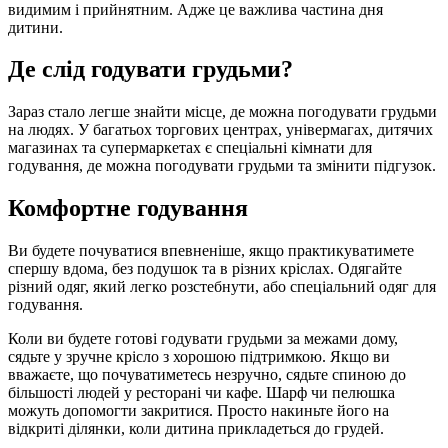
видимим і прийнятним. Адже це важлива частина дня 
дитини.
Де слід годувати грудьми?
Зараз стало легше знайти місце, де можна погодувати грудьми 
на людях. У багатьох торгових центрах, універмагах, дитячих 
магазинах та супермаркетах є спеціальні кімнати для 
годування, де можна погодувати грудьми та змінити підгузок.
Комфортне годування
Ви будете почуватися впевненіше, якщо практикуватимете 
спершу вдома, без подушок та в різних кріслах. Одягайте 
різний одяг, який легко розстебнути, або спеціальний одяг для 
годування.
Коли ви будете готові годувати грудьми за межами дому, 
сядьте у зручне крісло з хорошою підтримкою. Якщо ви 
вважаєте, що почуватиметесь незручно, сядьте спиною до 
більшості людей у ресторані чи кафе. Шарф чи пелюшка 
можуть допомогти закритися. Просто накиньте його на 
відкриті ділянки, коли дитина прикладеться до грудей.