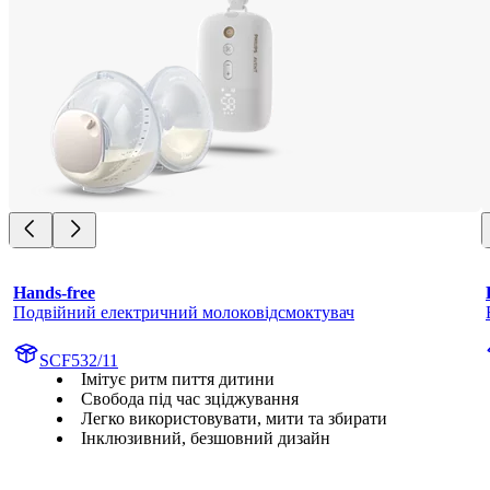
Hands-free
Подвійний електричний молоковідсмоктувач
SCF532/11
Імітує ритм пиття дитини
Свобода під час зціджування
Легко використовувати, мити та збирати
Інклюзивний, безшовний дизайн