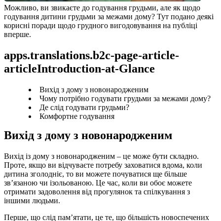
Можливо, ви звикаєте до годування грудьми, але як щодо 
годування дитини грудьми за межами дому? Тут подано деякі 
корисні поради щодо грудного вигодовування на публіці 
вперше.
apps.translations.b2c-page-article-
articleIntroduction-at-Glance
Вихід з дому з новонародженим
Чому потрібно годувати грудьми за межами дому?
Де слід годувати грудьми?
Комфортне годування
Вихід з дому з новонародженим
Вихід із дому з новонародженим – це може бути складно. 
Проте, якщо ви відчуваєте потребу заховатися вдома, коли 
дитина зголодніє, то ви можете почуватися ще більше 
зв’язаною чи ізольованою. Це час, коли ви обоє можете 
отримати задоволення від прогулянок та спілкування з 
іншими людьми.
Перше, що слід пам’ятати, це те, що більшість новоспечених 