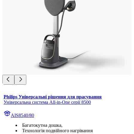
Philips Універсальні рішення для прасування
Універсальна система All-in-One серії 8500
AIS8540/80
Багатокутна дошка,
Технологія подвійного нагрівання