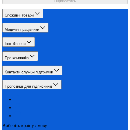
Підписатись
Споживчі товари
Медичні працівники
Інші бізнеси
Про компанію
Контакти служби підтримки
Пропозиції для підписників
Виберіть країну / мову