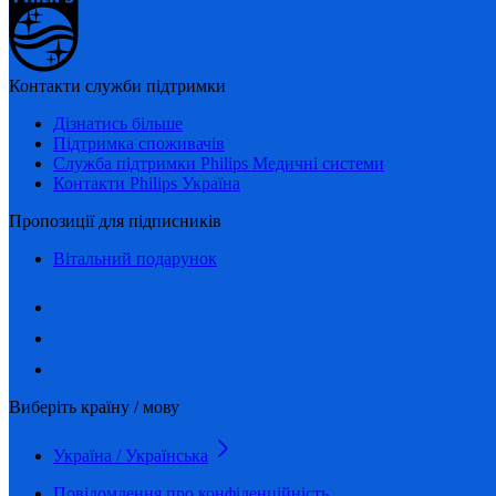
Контакти служби підтримки
Дізнатись більше
Підтримка споживачів
Служба підтримки Philips Медичні системи
Контакти Philips Україна
Пропозиції для підписників
Вітальний подарунок
Виберіть країну / мову
Україна / Українська
Повідомлення про конфіденційність