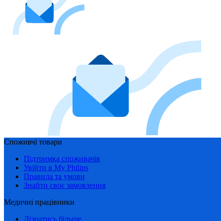
Споживчі товари
Підтримка споживачів
Увійти в My Philips
Правила та умови
Знайти своє замовлення
Медичні працівники
Дізнатись більше