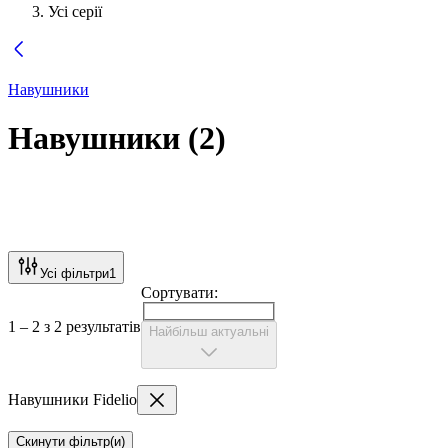
Усі серії
Навушники
Навушники
(
2
)
Усі фільтри
1
Сортувати:
1 – 2 з 2 результатів
Найбільш актуальні
Навушники Fidelio
Скинути фільтр(и)