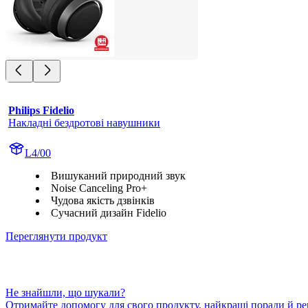
Philips Fidelio
Накладні бездротові навушники
L4/00
Вишуканий природний звук
Noise Canceling Pro+
Чудова якість дзвінків
Сучасний дизайн Fidelio
Переглянути продукт
Не знайшли, що шукали?
Отримайте допомогу для свого продукту, найкращі поради й реко