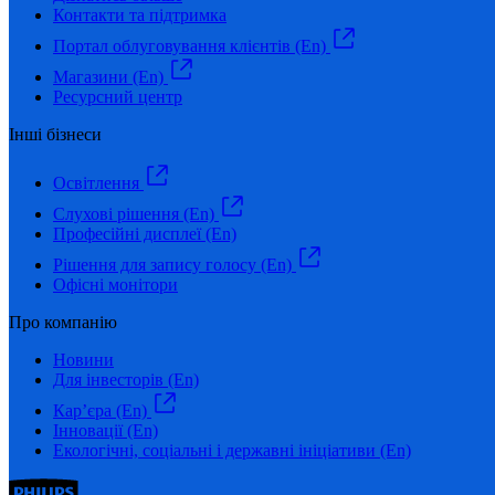
Контакти та підтримка
Портал облуговування клієнтів (En)
Магазини (En)
Ресурсний центр
Інші бізнеси
Освітлення
Слухові рішення (En)
Професійні дисплеї (En)
Рішення для запису голосу (En)
Офісні монітори
Про компанію
Новини
Для інвесторів (En)
Кар’єра (En)
Інновації (En)
Екологічні, соціальні і державні ініціативи (En)