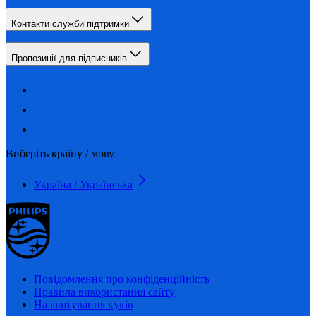
Контакти служби підтримки
Пропозиції для підписників
Виберіть країну / мову
Україна / Українська
Повідомлення про конфіденційність
Правила використання сайту
Налаштування куків