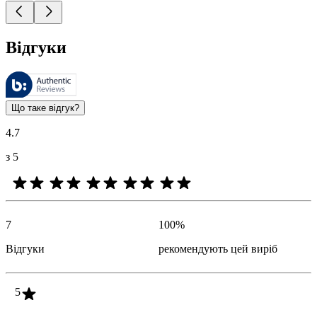
Відгуки
Цими відгуками керує компанія Bazaarvoice і вони відповідають
Оцінки клієнтів у вигляді відгуку та зірочок корисні для всіх
Що таке відгук?
4.7
з 5
7
100
%
Відгуки
рекомендують цей виріб
5