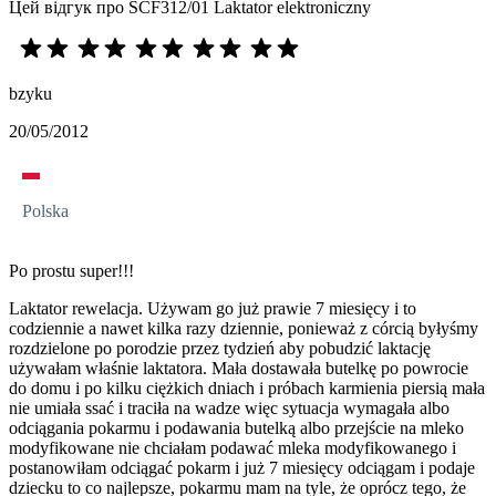
Цей відгук про SCF312/01 Laktator elektroniczny
bzyku
20/05/2012
Polska
Po prostu super!!!
Laktator rewelacja. Używam go już prawie 7 miesięcy i to
codziennie a nawet kilka razy dziennie, ponieważ z córcią byłyśmy
rozdzielone po porodzie przez tydzień aby pobudzić laktację
używałam właśnie laktatora. Mała dostawała butelkę po powrocie
do domu i po kilku ciężkich dniach i próbach karmienia piersią mała
nie umiała ssać i traciła na wadze więc sytuacja wymagała albo
odciągania pokarmu i podawania butelką albo przejście na mleko
modyfikowane nie chciałam podawać mleka modyfikowanego i
postanowiłam odciągać pokarm i już 7 miesięcy odciągam i podaje
dziecku to co najlepsze, pokarmu mam na tyle, że oprócz tego, że