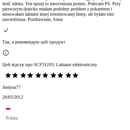
ilość mleka. Ten sprzęt to nieoceniona pomoc. Polecam PS. Przy
pierwszym dziecku miałam podobny problem z pokarmem i
stosowałam laktator innej renomowanej firmy, ale byłam nim
zawiedziona. Pozdrawiam, Anna
Так, я рекомендую цей продукт
Цей відгук про SCF312/01 Laktator elektroniczny
Justyna77
20/05/2012
Polska