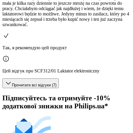
mała je kilka razy dziennie to jeszcze mrożę na czas powrotu do
pracy. Chciałabym odciągać jak najdłużej i wiem, że dzięki temu
laktatorowi będzie to możliwe. Jedyny minus to zasilacz, który po 4
miesiącach się zepsuł i trzeba było kupić nowy i ten już zaczyna
szwankować.
Так, я рекомендую цей продукт
Цей відгук про SCF312/01 Laktator elektroniczny
Прочитати всі відгуки (7)
Підписуйтесь та отримуйте -10%
додаткової знижки на Philips.ua*