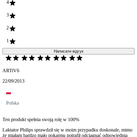
4
3
2
1
Написати відгук
ARTiV6
22/09/2013
Polska
Ten produkt spełnia swoją rolę w 100%
Laktator Philips sprawdził się w moim przypadku doskonale, mimo
że miałam bardzo mało pokarmu potrafił odciągnąć odpowiednią