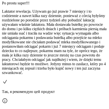
Po prostu super!!!
Laktator rewelacja. Używam go już prawie 7 miesięcy i to
codziennie a nawet kilka razy dziennie, ponieważ z córcią byłyśmy
rozdzielone po porodzie przez tydzień aby pobudzić laktację
używałam właśnie laktatora. Mała dostawała butelkę po powrocie
do domu i po kilku ciężkich dniach i próbach karmienia piersią mała
nie umiała ssać i traciła na wadze więc sytuacja wymagała albo
odciągania pokarmu i podawania butelką albo przejście na mleko
modyfikowane nie chciałam podawać mleka modyfikowanego i
postanowiłam odciągać pokarm i już 7 miesięcy odciągam i podaje
dziecku to co najlepsze, pokarmu mam na tyle, że oprócz tego, że
mała je kilka razy dziennie to jeszcze mrożę na czas powrotu do
pracy. Chciałabym odciągać jak najdłużej i wiem, że dzięki temu
laktatorowi będzie to możliwe. Jedyny minus to zasilacz, który po 4
miesiącach się zepsuł i trzeba było kupić nowy i ten już zaczyna
szwankować.
Так, я рекомендую цей продукт