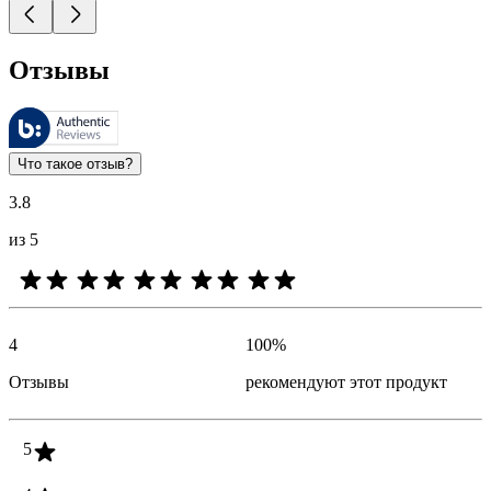
Отзывы
Этими отзывами управляет компания Bazaarvoice. Они соответ
Оценки клиентов в виде отзыва и звездочек полезны для всех 
Что такое отзыв?
3.8
из 5
4
100
%
Отзывы
рекомендуют этот продукт
5