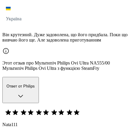
Україна
Він крутезний. Дуже задоволена, що його придбала. Поки що
вивчаю його ще. Але задоволена приготуванням
Этот отзыв про Мультипіч Philips Ovi Ultra NA555/00
Мультипіч Philips Ovi Ultra з функцією SteamFry
Ответ от Philips
Nata111