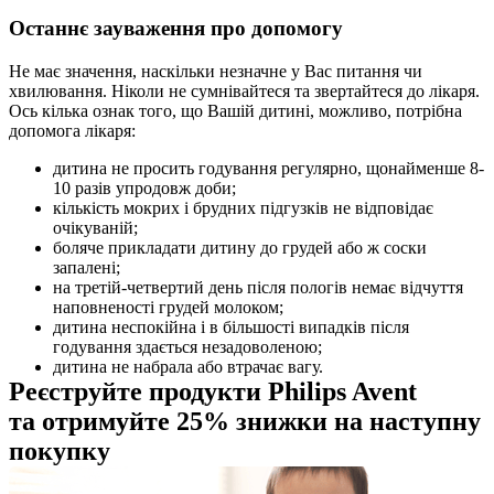
Останнє зауваження про допомогу
Не має значення, наскільки незначне у Вас питання чи 
хвилювання. Ніколи не сумнівайтеся та звертайтеся до лікаря. 
Ось кілька ознак того, що Вашій дитині, можливо, потрібна 
допомога лікаря:
дитина не просить годування регулярно, щонайменше 8-
10 разів упродовж доби;
кількість мокрих і брудних підгузків не відповідає 
очікуваній;
боляче прикладати дитину до грудей або ж соски 
запалені;
на третій-четвертий день після пологів немає відчуття 
наповненості грудей молоком;
дитина неспокійна і в більшості випадків після 
годування здається незадоволеною;
дитина не набрала або втрачає вагу.
Реєструйте продукти Philips Avent 
та отримуйте 25% знижки на наступну 
покупку