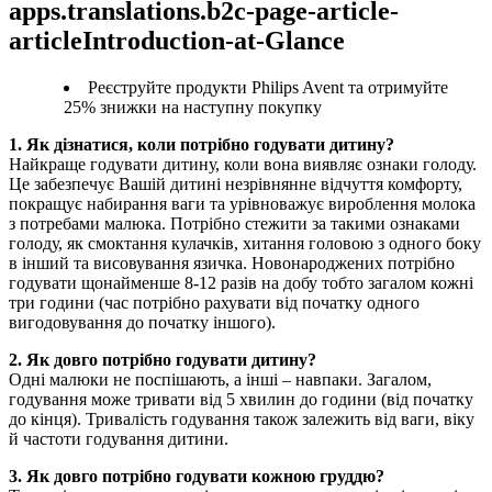
apps.translations.b2c-page-article-
articleIntroduction-at-Glance
Реєструйте продукти Philips Avent та отримуйте
25% знижки на наступну покупку
1. Як дізнатися, коли потрібно годувати дитину?
Найкраще годувати дитину, коли вона виявляє ознаки голоду. 
Це забезпечує Вашій дитині незрівнянне відчуття комфорту, 
покращує набирання ваги та урівноважує вироблення молока 
з потребами малюка. Потрібно стежити за такими ознаками 
голоду, як смоктання кулачків, хитання головою з одного боку 
в інший та висовування язичка. Новонароджених потрібно 
годувати щонайменше 8-12 разів на добу тобто загалом кожні 
три години (час потрібно рахувати від початку одного 
вигодовування до початку іншого).
2. Як довго потрібно годувати дитину?
Одні малюки не поспішають, а інші – навпаки. Загалом, 
годування може тривати від 5 хвилин до години (від початку 
до кінця). Тривалість годування також залежить від ваги, віку 
й частоти годування дитини.
3. Як довго потрібно годувати кожною груддю?