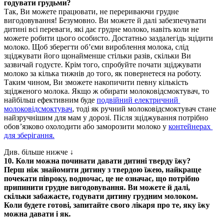
годувати грудьми?
Так, Ви можете працювати, не перериваючи грудне 
вигодовування! Безумовно. Ви можете й далі забезпечувати 
дитині всі переваги, які дає грудне молоко, навіть коли не 
можете робити цього особисто. Достатньо заздалегідь зцідити 
молоко. Щоб зберегти об’єми вироблення молока, слід 
зціджувати його щонайменше стільки разів, скільки Ви 
зазвичай годуєте. Крім того, спробуйте почати зціджувати 
молоко за кілька тижнів до того, як повернетеся на роботу. 
Таким чином, Ви зможете накопичити певну кількість 
зцідженого молока. Якщо ж обирати молоковідсмоктувач, то 
найбільш ефективним буде 
подвійний електричний 
молоковідсмоктувач
, тоді як ручний молоковідсмоктувач стане 
найзручнішим для мам у дорозі. Після зціджування потрібно 
обов’язково охолодити або заморозити молоко у 
контейнерах 
для зберігання.
Див. більше нижче ↓
10. Коли можна починати давати дитині тверду їжу?
Перш ніж знайомити дитину з твердою їжею, найкраще 
почекати півроку, водночас, це не означає, що потрібно 
припинити грудне вигодовування. Ви можете й далі, 
скільки забажаєте, годувати дитину грудним молоком. 
Коли будете готові, запитайте свого лікаря про те, яку їжу 
можна давати і як.