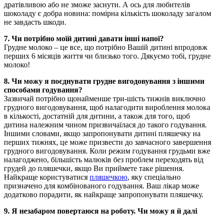
дратівливою або не зможе заснути. А ось для любителів 
шоколаду є добра новина: помірна кількість шоколаду загалом 
не завдасть шкоди.
7. Чи потрібно моїй дитині давати інші напої?
Грудне молоко – це все, що потрібно Вашій дитині впродовж 
перших 6 місяців життя чи близько того. Дякуємо тобі, грудне 
молоко!
8. Чи можу я поєднувати грудне вигодовування з іншими 
способами годування?
Зазвичай потрібно щонайменше три-шість тижнів виключно 
грудного вигодовування, щоб налагодити вироблення молока 
в кількості, достатній для дитини, а також для того, щоб 
дитина належним чином призвичаїлася до такого годування. 
Іншими словами, якщо запропонувати дитині пляшечку на 
перших тижнях, це може призвести до завчасного завершення 
грудного вигодовування. Коли режим годування грудьми вже 
налагоджено, більшість малюків без проблем переходять від 
грудей до пляшечки, якщо Ви приймете таке рішення. 
Найкраще користуватися 
пляшечкою
, яку спеціально 
призначено для комбінованого годування. Ваш лікар може 
додатково порадити, як найкраще запропонувати пляшечку.
9. Я незабаром повертаюся на роботу. Чи можу я й далі 