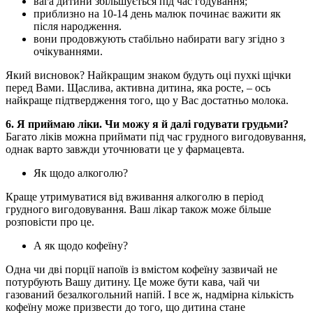
вага дитини збільшується під час годування;
приблизно на 10-14 день малюк починає важити як 
після народження.
вони продовжують стабільно набирати вагу згідно з 
очікуваннями.
Який висновок? Найкращим знаком будуть оці пухкі щічки 
перед Вами. Щаслива, активна дитина, яка росте, – ось 
найкраще підтвердження того, що у Вас достатньо молока.
6. Я приймаю ліки. Чи можу я й далі годувати грудьми?
Багато ліків можна приймати під час грудного вигодовування, 
однак варто завжди уточнювати це у фармацевта.
Як щодо алкоголю?
Краще утримуватися від вживання алкоголю в період 
грудного вигодовування. Ваш лікар також може більше 
розповісти про це.
А як щодо кофеїну?
Одна чи дві порції напоїв із вмістом кофеїну зазвичай не 
потурбують Вашу дитину. Це може бути кава, чай чи 
газований безалкогольний напій. І все ж, надмірна кількість 
кофеїну може призвести до того, що дитина стане 