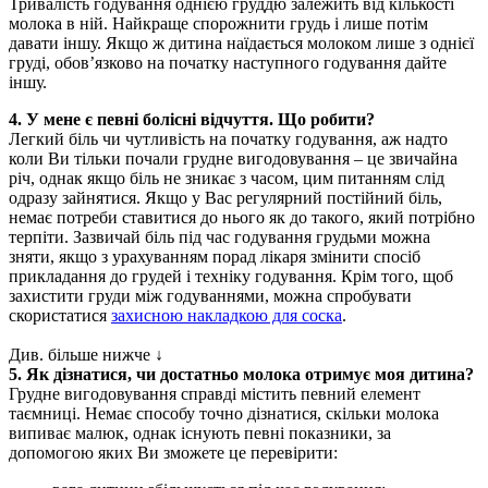
Тривалість годування однією груддю залежить від кількості 
молока в ній. Найкраще спорожнити грудь і лише потім 
давати іншу. Якщо ж дитина наїдається молоком лише з однієї 
груді, обов’язково на початку наступного годування дайте 
іншу.
4. У мене є певні болісні відчуття. Що робити?
Легкий біль чи чутливість на початку годування, аж надто 
коли Ви тільки почали грудне вигодовування – це звичайна 
річ, однак якщо біль не зникає з часом, цим питанням слід 
одразу зайнятися. Якщо у Вас регулярний постійний біль, 
немає потреби ставитися до нього як до такого, який потрібно 
терпіти. Зазвичай біль під час годування грудьми можна 
зняти, якщо з урахуванням порад лікаря змінити спосіб 
прикладання до грудей і техніку годування. Крім того, щоб 
захистити груди між годуваннями, можна спробувати 
скористатися 
захисною накладкою для соска
.
Див. більше нижче ↓
5. Як дізнатися, чи достатньо молока отримує моя дитина?
Грудне вигодовування справді містить певний елемент 
таємниці. Немає способу точно дізнатися, скільки молока 
випиває малюк, однак існують певні показники, за 
допомогою яких Ви зможете це перевірити: