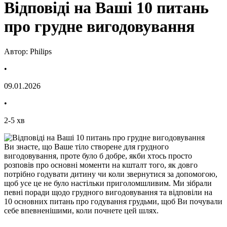
Відповіді на Ваші 10 питань
про грудне вигодовування
Автор: Philips
•
09.01.2026
•
2
-
5
хв
Ви знаєте, що Ваше тіло створене для грудного 
вигодовування, проте було б добре, якби хтось просто 
розповів про основні моменти на кшталт того, як довго 
потрібно годувати дитину чи коли звернутися за допомогою, 
щоб усе це не було настільки приголомшливим. Ми зібрали 
певні поради щодо грудного вигодовування та відповіли на 
10 основних питань про годування грудьми, щоб Ви почували 
себе впевненішими, коли почнете цей шлях.