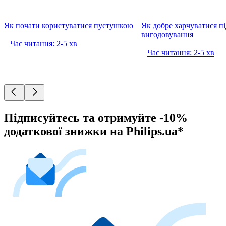
Як почати користуватися пустушкою
Як добре харчуватися пі
вигодовування
Час читання: 2-5 хв
Час читання: 2-5 хв
Підписуйтесь та отримуйте -10%
додаткової знижки на Philips.ua*