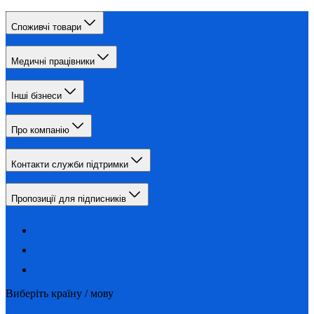
Споживчі товари
Медичні працівники
Інші бізнеси
Про компанію
Контакти служби підтримки
Пропозиції для підписників
Виберіть країну / мову