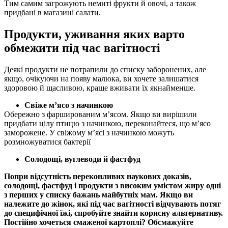
Тим самим загрожують немиті фрукти й овочі, а також 
придбані в магазині салати.
Продукти, уживання яких варто 
обмежити під час вагітності
Деякі продукти не потрапили до списку заборонених, але 
якщо, очікуючи на появу малюка, ви хочете залишатися 
здоровою й щасливою, краще вживати їх якнайменше.
Свіже м’ясо з начинкою
Обережно з фаршированим м’ясом. Якщо ви вирішили
придбати цілу птицю з начинкою, переконайтеся, що м’ясо
заморожене. У свіжому м’ясі з начинкою можуть
розмножуватися бактерії
Солодощі, вуглеводи й фастфуд
Попри відсутність переконливих наукових доказів, 
солодощі, фастфуд і продукти з високим умістом жиру одні 
з перших у списку бажань майбутніх мам. Якщо ви 
належите до жінок, які під час вагітності відчувають потяг 
до специфічної їжі, спробуйте знайти корисну альтернативу. 
Постійно хочеться смаженої картоплі? Обсмажуйте 