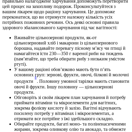
правильно налагоджене харчування допоможуть перетворити 
цей процес на захопливу подорож. Проконсультуйтеся з 
вашим лікарем щодо раціону харчування. Це допоможе 
переконатися, що ви отримуєте належну кількість усіх 
потрібних поживних речовин. Ось деякі основні правила 
здорового збалансованого харчування під час вагітності:
Вживайте цільнозернові продукти, як-от 
цільнозерновий хліб і макарони із цільнозернового 
борошна, надавайте перевагу пісному м’ясу чи птиці й 
намагайтеся їсти 230—350 г вареної риби на тиждень 
(пам’ятайте, що треба обирати рибу з низьким умістом 
ртуті).
У вашому раціоні обов’язково мають бути п’ять 
основних груп: зернові, фрукти, овочі, білкові й молочні 
8
продукти 
. Половину умовної тарілки мають становити 
овочі й фрукти. Іншу половину — цільнозернові 
продукти.
Обговоріть зі своїм лікарем план харчування й потребу 
приймати вітаміни та мікроелементи для вагітних, 
зокрема фолієву кислоту й залізо. Вагітні відчувають 
посилену потребу у вітамінах і мікроелементах, а 
отримати все потрібне з їжі здебільшого складно.
Обирайте продукти, багаті моно- та поліненасиченими 
жирами, зокрема оливкову олію та авокадо, та обмежте 