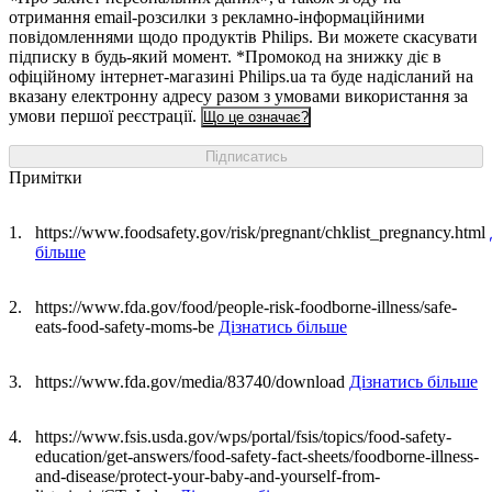
отримання email-розсилки з рекламно-інформаційними
повідомленнями щодо продуктів Philips. Ви можете скасувати
підписку в будь-який момент. *Промокод на знижку діє в
офіційному інтернет-магазині Philips.ua та буде надісланий на
вказану електронну адресу разом з умовами використання за
умови першої реєстрації.
Що це означає?
Підписатись
Примітки
https://www.foodsafety.gov/risk/pregnant/chklist_pregnancy.html
більше
https://www.fda.gov/food/people-risk-foodborne-illness/safe-
eats-food-safety-moms-be
Дізнатись більше
https://www.fda.gov/media/83740/download
Дізнатись більше
https://www.fsis.usda.gov/wps/portal/fsis/topics/food-safety-
education/get-answers/food-safety-fact-sheets/foodborne-illness-
and-disease/protect-your-baby-and-yourself-from-