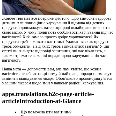
Жіноче тіло має все потрібне для того, щоб виносити здорову 
дитину. Але повноцінне харчування й відмова від деяких 
продуктів допоможуть матері-природі якнайкраще виконати 
свою місію. У чому полягають особливості харчування під час 
вагітності? Хіба замало просто добре харчуватися? Які 
продукти треба вживати вагітним? Уживання яких продуктів 
треба обмежити, а від яких треба відмовитися взагалі? У цій 
статті ви знайдете відповіді запитання, які вас цікавлять, а 
також отримаєте важливі поради щодо харчування під час 
вагітності.
Наша мета — допомогти вам, але пам’ятайте, що кожна 
вагітність перебігає по-різному й найкращі поради не зможуть 
замінити відвідування лікаря. Обов’язково проконсультуйтеся 
з вашим лікарем щодо змін у вашому раціоні харчування.
apps.translations.b2c-page-article-
articleIntroduction-at-Glance
Що не можна їсти вагітним?