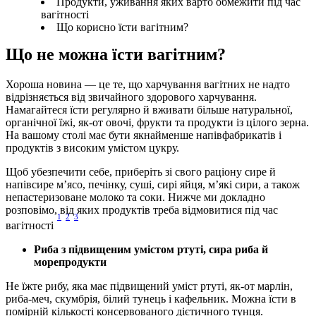
Продукти, уживання яких варто обмежити під час
вагітності
Що корисно їсти вагітним?
Що не можна їсти вагітним?
Хороша новина — це те, що харчування вагітних не надто 
відрізняється від звичайного здорового харчування. 
Намагайтеся їсти регулярно й вживати більше натуральної, 
органічної їжі, як-от овочі, фрукти та продукти із цілого зерна. 
На вашому столі має бути якнайменше напівфабрикатів і 
продуктів з високим умістом цукру.
Щоб убезпечити себе, приберіть зі свого раціону сире й 
напівсире м’ясо, печінку, суші, сирі яйця, м’які сири, а також 
непастеризоване молоко та соки. Нижче ми докладно 
розповімо, від яких продуктів треба відмовитися під час 
1
2
3
вагітності 
Риба з підвищеним умістом ртуті, сира риба й 
морепродукти
Не їжте рибу, яка має підвищений уміст ртуті, як-от марлін, 
риба-меч, скумбрія, білий тунець і кафельник. Можна їсти в 
помірній кількості консервованого дієтичного тунця.