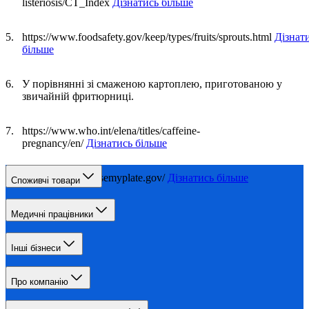
listeriosis/CT_Index
Дізнатись більше
https://www.foodsafety.gov/keep/types/fruits/sprouts.html
Дізнат
більше
У порівнянні зі смаженою картоплею, приготованою у
звичайній фритюрниці.
https://www.who.int/elena/titles/caffeine-
pregnancy/en/
Дізнатись більше
https://www.choosemyplate.gov/
Дізнатись більше
Споживчі товари
Медичні працівники
Інші бізнеси
Про компанію