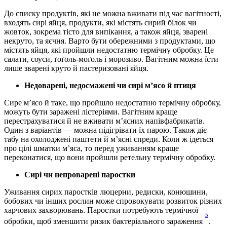
До списку продуктів, які не можна вживати під час вагітності, 
входять сирі яйця, продукти, які містять сирий білок чи 
жовток, зокрема тісто для випікання, а також яйця, зварені 
некруто, та яєчня. Варто бути обережними з продуктами, що 
містять яйця, які пройшли недостатню термічну обробку. Це 
салати, соуси, ґоґоль-моґоль і морозиво. Вагітним можна їсти 
лише зварені круто й пастеризовані яйця.
Недоварені, недосмажені чи сирі м’ясо й птиця
Сире м’ясо й таке, що пройшло недостатню термічну обробку, 
можуть бути заражені лістеріями. Вагітним краще 
перестрахуватися й не вживати м’ясних напівфабрикатів. 
Один з варіантів — можна підігрівати їх парою. Також діє 
табу на охолоджені паштети й м’ясні спреди. Коли ж ідеться 
про цілі шматки м’яса, то перед уживанням краще 
переконатися, що вони пройшли ретельну термічну обробку.
Сирі чи непроварені паростки
Уживання сирих паростків люцерни, редиски, конюшини, 
бобових чи інших рослин може спровокувати розвиток різних 
харчових захворювань. Паростки потребують термічної 
5
обробки, щоб зменшити ризик бактеріального зараження 
. 