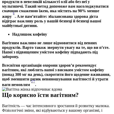
продукти в невеликій кількості олії або без неї у 
мультипечі. Такий метод допоможе вам насолоджуватися 
смачною смаженою їжею, яка містить на 90% менше 
6
жиру
. Але пам’ятайте: збалансована здорова дієта 
відіграє важливу роль у вашій безпеці й безпеці вашої 
майбутньої дитини.
Надлишок кофеїну
Вагітним важливо не лише відмовитися від певних 
продуктів. Варто також звернути увагу на те, що ви п’єте. 
Напої з підвищеним умістом кофеїну підпадають під 
заборону.
Всесвітня організація охорони здоров’я рекомендує 
вагітним, які люблять напої з високим умістом кофеїну 
(понад 300 мг на день), скоротити його щоденне вживання, 
щоб зменшити ризик невиношування вагітності й утрати 
2
7
ваги немовлям
.
Що корисно їсти вагітним?
Вагітність — час інтенсивного зростання й розвитку малюка. 
Фізіологічні зміни, які відбуваються у вашому організмі, і 