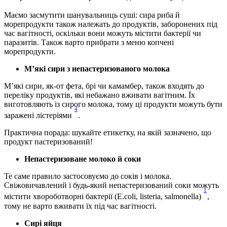
Маємо засмутити шанувальниць суші: сира риба й 
морепродукти також належать до продуктів, заборонених під 
час вагітності, оскільки вони можуть містити бактерії чи 
паразитів. Також варто прибрати з меню копчені 
морепродукти.
М’які сири з непастеризованого молока
М’які сири, як-от фета, брі чи камамбер, також входять до 
переліку продуктів, які небажано вживати вагітним. Їх 
виготовляють із сирого молока, тому ці продукти можуть бути 
4
заражені лістеріями 
.
Практична порада: шукайте етикетку, на якій зазначено, що 
продукт пастеризований!
Непастеризоване молоко й соки
Те саме правило застосовуємо до соків і молока. 
Свіжовичавлений і будь-який непастеризований соки можуть 
1
містити хвороботворні бактерії (E.coli, listeria, salmonella) 
, 
тому не варто вживати їх під час вагітності.
Сирі яйця