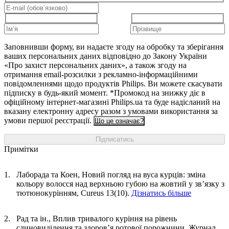
Заповнивши форму, ви надаєте згоду на обробку та зберігання
ваших персональних даних відповідно до Закону України
«Про захист персональних даних», а також згоду на
отримання email-розсилки з рекламно-інформаційними
повідомленнями щодо продуктів Philips. Ви можете скасувати
підписку в будь-який момент. *Промокод на знижку діє в
офіційному інтернет-магазині Philips.ua та буде надісланий на
вказану електронну адресу разом з умовами використання за
умови першої реєстрації.
Що це означає?
Підписатись
Примітки
Лаборада та Коен, Новий погляд на вуса курців: зміна
кольору волосся над верхньою губою на жовтий у зв’язку з
тютюнокурінням, Cureus 13(10).
Дізнатись більше
Рад та ін., Вплив тривалого куріння на рівень
слиновиділення та здоров’я ротової порожнини, Журнал