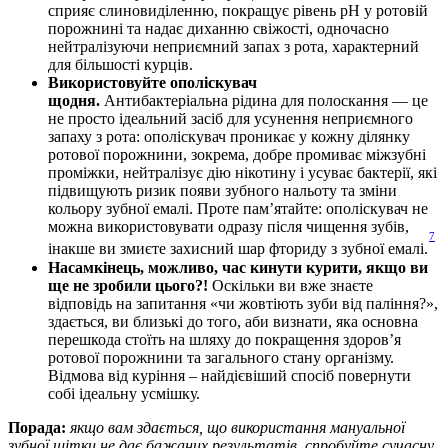
сприяє слиновиділенню, покращує рівень рН у ротовій 
порожнині та надає диханню свіжості, одночасно 
нейтралізуючи неприємний запах з рота, характерний 
для більшості курців. 
Використовуйте ополіскувач 
щодня. 
Антибактеріальна рідина для полоскання — це 
не просто ідеальний засіб для усунення неприємного 
запаху з рота: ополіскувач проникає у кожну ділянку 
ротової порожнини, зокрема, добре промиває міжзубні 
проміжки, нейтралізує дію нікотину і усуває бактерії, які 
підвищують ризик появи зубного нальоту та зміни 
кольору зубної емалі. Проте пам’ятайте: ополіскувач не 
можна використовувати одразу після чищення зубів, 
7
інакше ви змиєте захисний шар фториду з зубної емалі.
Насамкінець, можливо, час кинути курити, якщо ви 
ще не зробили цього?! 
Оскільки ви вже знаєте 
відповідь на запитання «чи жовтіють зуби від паління?», 
здається, ви близькі до того, аби визнати, яка основна 
перешкода стоїть на шляху до покращення здоров’я 
ротової порожнини та загального стану організму. 
Відмова від куріння – найдієвіший спосіб повернути 
собі ідеальну усмішку. 
Порада: 
якщо вам здається, що використання мануальної 
зубної щітки не дає бажаних результатів, спробуйте сучасну 