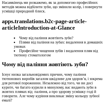
Насамкінець ми розкажемо, як за допомогою професійних 
методів можна відбілити зуби, що змінили колір, і повернути 
усмішці природний блиск. 
apps.translations.b2c-page-article-
articleIntroduction-at-Glance
Чому від паління жовтіють зуби?
Плями від паління на зубах: видалення в домашніх
умовах
Професійне чищення зубів і видалення плям від
тютюну стоматологом
Чому від паління жовтіють зуби?
Існує низка загальновідомих причин, чому паління 
тютюнових виробів загалом шкідливе для здоров’я, і зокрема 
для ротової порожнини. Незалежно від того, чи ви досі 
курите, чи багато курили в минулому, вас видають зуби в 
жовтих плямах від  паління, а про здорову усмішку годі й 
говорити. Але чому куріння викликає зміну кольору зубної 
емалі? 