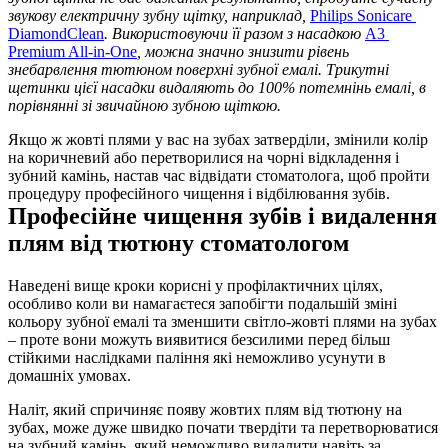
звукову електричну зубну щітку, наприклад, 
Philips Sonicare 
DiamondClean
. Використовуючи її разом з насадкою 
A3 
Premium All-in-One
, можна значно знизити рівень 
знебарвлення тютюном поверхні зубної емалі. Трикутні 
щетинки цієї насадки видаляють до 100% потемнінь емалі, в 
порівнянні зі звичайною зубною щіткою.  
Якщо ж жовті плями у вас на зубах затверділи, змінили колір 
на коричневий або перетворилися на чорні відкладення і 
зубний камінь, настав час відвідати стоматолога, щоб пройти 
процедуру професійного чищення і відбілювання зубів. 
Професійне чищення зубів і видалення 
плям від тютюну стоматологом  
Наведені вище кроки корисні у профілактичних цілях, 
особливо коли ви намагаєтеся запобігти подальшій зміні 
кольору зубної емалі та зменшити світло-жовті плями на зубах 
– проте вони можуть виявитися безсилими перед більш 
стійкими наслідками паління які неможливо усунути в 
домашніх умовах.
Наліт, який спричиняє появу жовтих плям від тютюну на 
зубах, може дуже швидко почати твердіти та перетворюватися 
на зубний камінь, який неможливо видалити навіть за 