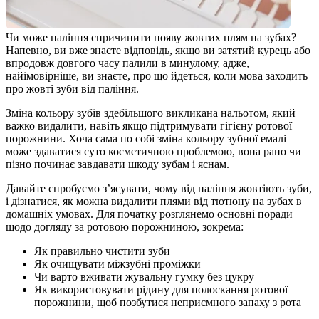
Чи може паління спричинити появу жовтих плям на зубах? 
Напевно, ви вже знаєте відповідь, якщо ви затятий курець або 
впродовж довгого часу палили в минулому, адже, 
найімовірніше, ви знаєте, про що йдеться, коли мова заходить 
про жовті зуби від паління. 
Зміна кольору зубів здебільшого викликана нальотом, який 
важко видалити, навіть якщо підтримувати гігієну ротової 
порожнини. Хоча сама по собі зміна кольору зубної емалі 
може здаватися суто косметичною проблемою, вона рано чи 
пізно починає завдавати шкоду зубам і яснам. 
Давайте спробуємо з’ясувати, чому від паління жовтіють зуби, 
і дізнатися, як можна видалити плями від тютюну на зубах в 
домашніх умовах. Для початку розглянемо основні поради 
щодо догляду за ротовою порожниною, зокрема: 
Як правильно чистити зуби 
Як очищувати міжзубні проміжки 
Чи варто вживати жувальну гумку без цукру 
Як використовувати рідину для полоскання ротової 
порожнини, щоб позбутися неприємного запаху з рота 