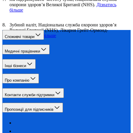
охорони здоров’я Великої Британії (NHS).
Дізнатись
більше
Зубний наліт, Національна служба охорони здоров’я
Великої Британії (NHS), Лікарня Грейт-Ормонд-
стріт.
Дізнатись більше
Споживчі товари
Медичні працівники
Інші бізнеси
Про компанію
Контакти служби підтримки
Пропозиції для підписників