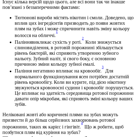
Існує кілька версій щодо цього, але всі вони так чи інакше 
пов’язані з беззаперечними фактами: 
Тютюнові вироби містять нікотин і смоли. Доведено, що 
вплив цих інгредієнтів призводить до появи жовтих 
плям на зубах і може спричинити навіть зміну кольору 
1
волосся на обличчі.
2
Паліннявикликає сухість у роті.
 Коли знижується 
слиновиділення, в ротовій порожнині збільшується 
рівень бактерій, які сприяють утворенню зубного 
нальоту. Зубний наліт, зі свого боку, є основною 
причиною зміни кольору зубної емалі. 
3
Паління негативно впливає на кровообіг.
 Для 
нормального функціонування ясен потрібен достатній 
рівень кровообігу. Коли ви курите, під дією нікотину 
звужуються кровоносні судини і кровообіг порушується. 
Це впливає на здатність середовища ротової порожнини 
давати опір мікробам, які сприяють зміні кольору ваших 
зубів. 
Неліковані жовті або коричневі плями на зубах можуть 
призвести й до більш серйозних захворювань ротової 
4
порожнини, таких як карієс і гінгівіт.
 Що ж робити, щоб 
позбутися плям від куріння на зубах? 