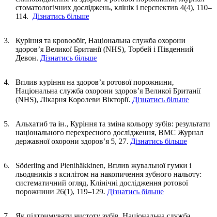
стоматологічних досліджень, клінік і перспектив 4(4), 110–
114.
Дізнатись більше
Куріння та кровообіг, Національна служба охорони
здоров’я Великої Британії (NHS), Торбей і Південний
Девон.
Дізнатись більше
Вплив куріння на здоров’я ротової порожнини,
Національна служба охорони здоров’я Великої Британії
(NHS), Лікарня Королеви Вікторії.
Дізнатись більше
Альхатиб та ін., Куріння та зміна кольору зубів: результати
національного перехресного дослідження, BMC Журнал
державної охорони здоров’я 5, 27.
Дізнатись більше
Söderling and Pienihäkkinen, Вплив жувальної гумки і
льодяників з ксилітом на накопичення зубного нальоту:
систематичний огляд, Клінічні дослідження ротової
порожнини 26(1), 119–129.
Дізнатись більше
Як підтримувати чистоту зубів, Національна служба