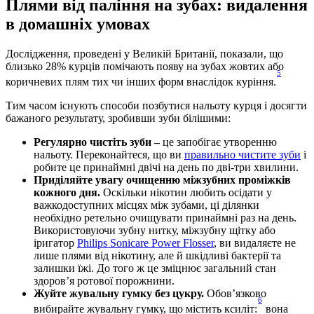
Плями від паління на зубах: видалення 
в домашніх умовах 
Дослідження, проведені у Великій Британії, показали, що 
близько 28% курців помічають появу на зубах жовтих або 
5
коричневих плям тих чи інших форм внаслідок куріння.
Тим часом існують способи позбутися нальоту курця і досягти 
бажаного результату, зробивши зуби білішими: 
Регулярно чистіть зуби – 
це запобігає утворенню 
нальоту. Переконайтеся, що ви 
правильно чистите зуби
 і 
робите це принаймні двічі на день по дві-три хвилини. 
Приділяйте увагу очищенню міжзубних проміжків 
кожного дня. 
Оскільки нікотин любить осідати у 
важкодоступних місцях між зубами, ці ділянки 
необхідно ретельно очищувати принаймні раз на день. 
Використовуючи зубну нитку, міжзубну щітку або 
іригатор 
Philips Sonicare Power Flosser
, ви видаляєте не 
лише плями від нікотину, але й шкідливі бактерії та 
залишки їжі. До того ж це зміцнює загальний стан 
здоров’я ротової порожнини.
Жуйте жувальну гумку без цукру. 
Обов’язково 
6
вибирайте жувальну гумку, що містить ксиліт:
 вона 