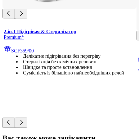
2-in-1 Підігрівач & Стерилізатор
Premium*
SCF359/00
Делікатне підігрівання без перегріву
Стерилізація без хімічних речовин
Швидке та просте встановлення
Сумісність із більшістю найнеобхідніших речей
Вас також може зацікавити