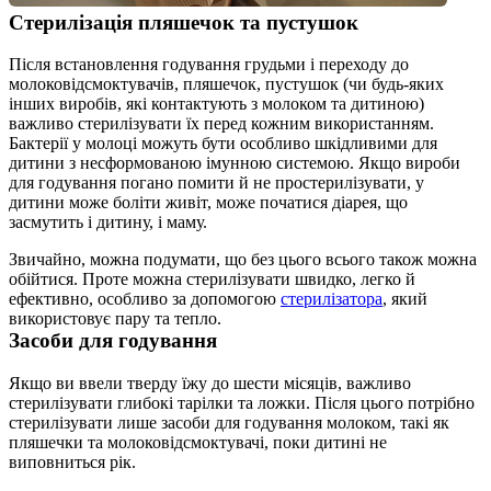
Стерилізація пляшечок та пустушок
Після встановлення годування грудьми і переходу до 
молоковідсмоктувачів, пляшечок, пустушок (чи будь-яких 
інших виробів, які контактують з молоком та дитиною) 
важливо стерилізувати їх перед кожним використанням. 
Бактерії у молоці можуть бути особливо шкідливими для 
дитини з несформованою імунною системою. Якщо вироби 
для годування погано помити й не простерилізувати, у 
дитини може боліти живіт, може початися діарея, що 
засмутить і дитину, і маму.
Звичайно, можна подумати, що без цього всього також можна 
обійтися. Проте можна стерилізувати швидко, легко й 
ефективно, особливо за допомогою 
стерилізатора
, який 
використовує пару та тепло.
Засоби для годування
Якщо ви ввели тверду їжу до шести місяців, важливо 
стерилізувати глибокі тарілки та ложки. Після цього потрібно 
стерилізувати лише засоби для годування молоком, такі як 
пляшечки та молоковідсмоктувачі, поки дитині не 
виповниться рік.