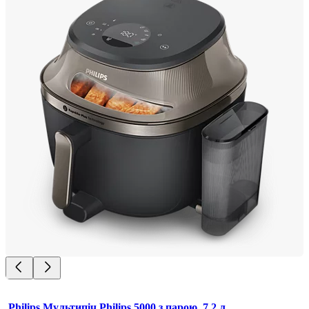
Philips Мультипіч Philips 5000 з парою, 7,2 л