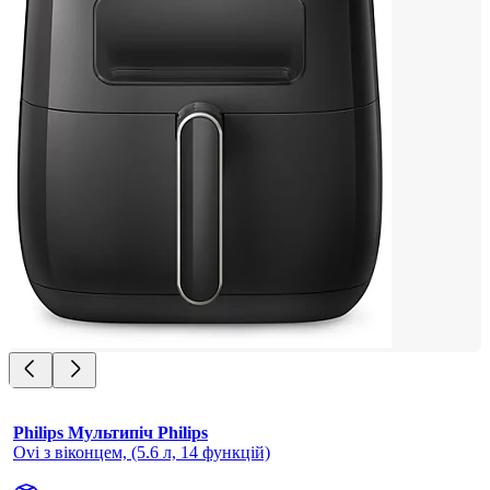
Philips Мультипіч Philips
Ovi з віконцем, (5.6 л, 14 функцій)