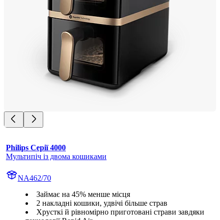
Philips Серії 4000
Мультипіч із двома кошиками
NA462/70
Займає на 45% менше місця
2 накладні кошики, удвічі більше страв
Хрусткі й рівномірно приготовані страви завдяки