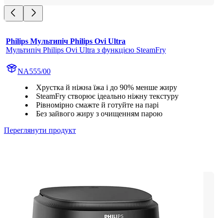
Philips Мультипіч Philips Ovi Ultra
Мультипіч Philips Ovi Ultra з функцією SteamFry
NA555/00
Хрустка й ніжна їжа і до 90% менше жиру
SteamFry створює ідеально ніжну текстуру
Рівномірно смажте й готуйте на парі
Без зайвого жиру з очищенням парою
Переглянути продукт