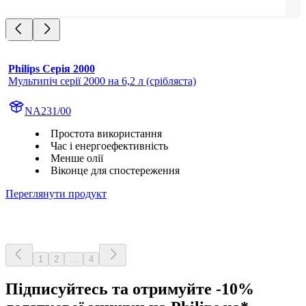
Philips Серія 2000
Мультипіч серії 2000 на 6,2 л (срібляста)
NA231/00
Простота використання
Час і енергоефективність
Менше олії
Віконце для спостереження
Переглянути продукт
1
2
...
4
Підписуйтесь та отримуйте -10%