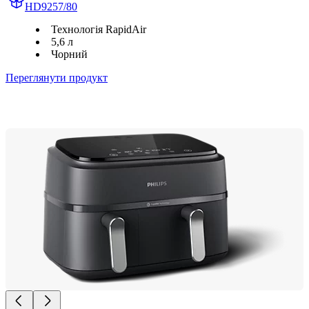
HD9257/80
Технологія RapidAir
5,6 л
Чорний
Переглянути продукт