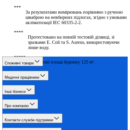
За результатами вимірювань порівняно з ручною
шваброю на невбирних підлогах, згідно з умовами
акліматизації IEC 60335-2-2.
Протестовано на певній тестовій ділянці, зі
зразками E. Coli та S. Aureus, використовуючи
лише воду.
На основі площі будинку 125 м².
Споживчі товари
Медичні працівники
Інші бізнеси
Про компанію
Контакти служби підтримки