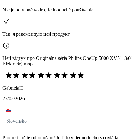
Nie je potrebné vedro, Jednoduché používanie
Так, я рекомендую цей продукт
Цей відгук про Originálna séria Philips OneUp 5000 XV5113/01
Elektrický mop
GabrielaH
27/02/2026
Slovensko
Produkt určite odporúčam! Je ľahký, jednoducho sa ovláda,