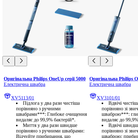
Оригінальна Philips OneUp серії 5000
Оригінальна Philips O
Електрична швабра
Електрична швабра
XV5113/01
XV3101/01
Підлога у два рази чистіша
Вдвічі чистіш
порівняно з ручними
порівняно зі зв
швабрами***: Глибоке очищення
шваброю***: гл
видаляє до 99,9% бактерій*.
видаляє до 99,9%
Миття у два рази швидше
Вдвічі швидш
порівняно з ручними швабрами:
порівняно зі зв
Відчуйте прибирання, що
шваброю: прибир