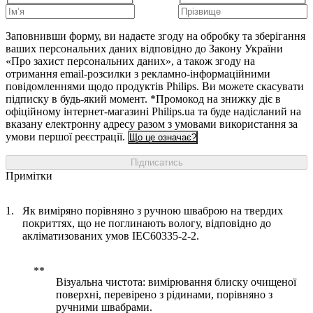
Заповнивши форму, ви надаєте згоду на обробку та зберігання
ваших персональних даних відповідно до Закону України
«Про захист персональних даних», а також згоду на
отримання email-розсилки з рекламно-інформаційними
повідомленнями щодо продуктів Philips. Ви можете скасувати
підписку в будь-який момент. *Промокод на знижку діє в
офіційному інтернет-магазині Philips.ua та буде надісланий на
вказану електронну адресу разом з умовами використання за
умови першої реєстрації.
Що це означає?
Підписатись
Примітки
Як виміряно порівняно з ручною шваброю на твердих
покриттях, що не поглинають вологу, відповідно до
акліматизованих умов IEC60335-2-2.
Візуальна чистота: вимірювання блиску очищеної
поверхні, перевірено з рідинами, порівняно з
ручними швабрами.