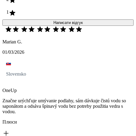
1
Написати відгук
Marian G.
01/03/2026
Slovensko
OneUp
Značne urýchľuje umývanie podlahy, sám dávkuje čistú vodu so
saponátom a odsáva špinavý vodu bez potreby použitia vedra s
vodou.
Плюси