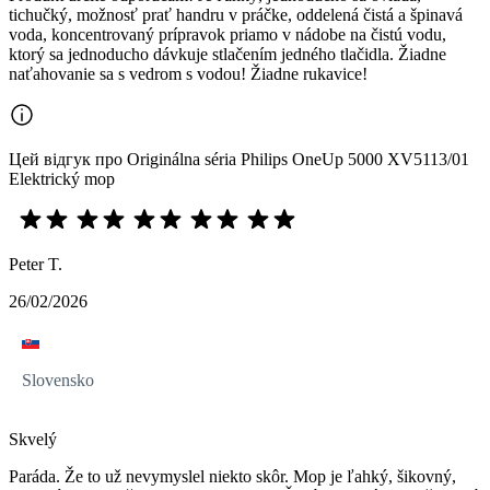
tichučký, možnosť prať handru v práčke, oddelená čistá a špinavá
voda, koncentrovaný prípravok priamo v nádobe na čistú vodu,
ktorý sa jednoducho dávkuje stlačením jedného tlačidla. Žiadne
naťahovanie sa s vedrom s vodou! Žiadne rukavice!
Цей відгук про Originálna séria Philips OneUp 5000 XV5113/01
Elektrický mop
Peter T.
26/02/2026
Slovensko
Skvelý
Paráda. Že to už nevymyslel niekto skôr. Mop je ľahký, šikovný,