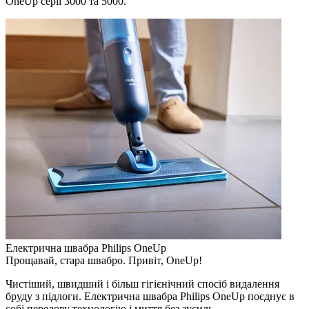
OneUp серії 3000 та 5000.
Електрична швабра Philips OneUp
Прощавай, стара швабро. Привіт, OneUp!
Чистіший, швидший і більш гігієнічний спосіб видалення
бруду з підлоги. Електрична швабра Philips OneUp поєднує в
собі передову технологію і миття без зусиль.