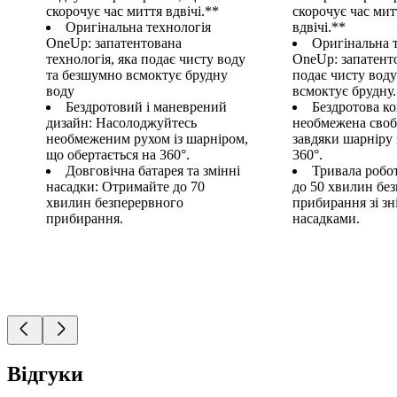
скорочує час миття вдвічі.**
скорочує час мит
Оригінальна технологія
вдвічі.**
OneUp: запатентована
Оригінальна 
технологія, яка подає чисту воду
OneUp: запатент
та безшумно всмоктує брудну
подає чисту вод
воду
всмоктує брудну.
Бездротовий і маневрений
Бездротова ко
дизайн: Насолоджуйтесь
необмежена своб
необмеженим рухом із шарніром,
завдяки шарніру 
що обертається на 360°.
360°.
Довговічна батарея та змінні
Тривала робот
насадки: Отримайте до 70
до 50 хвилин бе
хвилин безперервного
прибирання зі з
прибирання.
насадками.
Відгуки