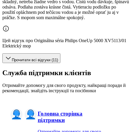
skladný, netreba žiadne vedro s vodou. Čistú vodu dávkuje, špinavú
odsáva. Podlaha zostáva krásne čistá. Vytieraciu podložku po
použití opláchnem pod tečúcou vodou a je možné oprať ju aj v
práčke. S mopom som maximálne spokojný.
Цей відгук про Originálna séria Philips OneUp 5000 XV5113/01
Elektrický mop
Прочитати всі відгуки (11)
Служба підтримки клієнтів
Отримайте допомогу для свого продукту, найкращі поради й
рекомендації, знайдіть інструкції та посібники
Головна сторінка
підтримки
Отримайте допомогу для свого