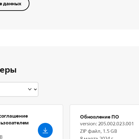
е данных
веры
соглашение
Обновление ПО
льзователем
version: 205.002.023.001
ZIP файл, 1.5 GB
kB
8 марта 2024 г.