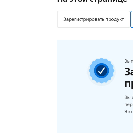
Зарегистрировать продукт
Вып
З
п
Вы 
пер
Это