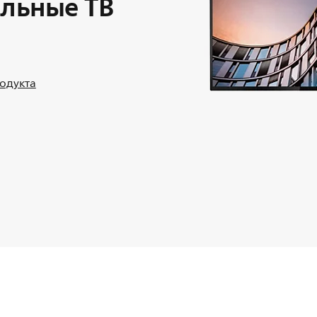
льные ТВ
родукта