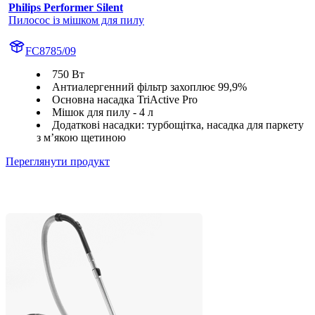
Philips Performer Silent
Пилосос із мішком для пилу
FC8785/09
750 Вт
Антиалергенний фільтр захоплює 99,9%
Основна насадка TriActive Pro
Мішок для пилу - 4 л
Додаткові насадки: турбощітка, насадка для паркету
з м’якою щетиною
Переглянути продукт