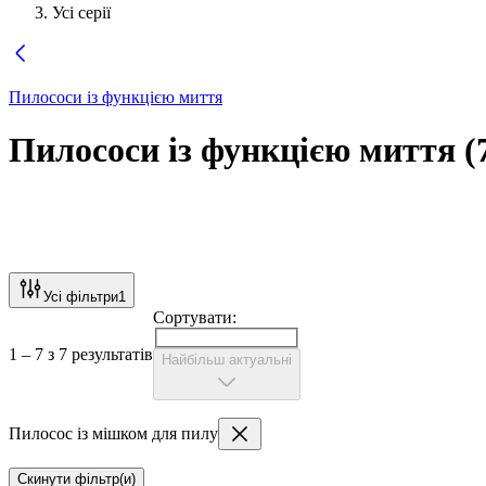
Усі серії
Пилососи із функцією миття
Пилососи із функцією миття
(
Усі фільтри
1
Сортувати:
1 – 7 з 7 результатів
Найбільш актуальні
Пилосос із мішком для пилу
Скинути фільтр(и)