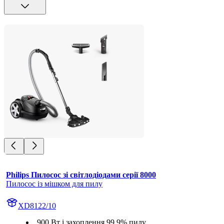
Philips Пилосос зі світлодіодами серії 8000
Пилосос із мішком для пилу
XD8122/10
900 Вт і захоплення 99,9% пилу