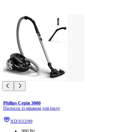
Philips Серія 3000
Пилосос із мішком для пилу
XD3112/09
900 Вт