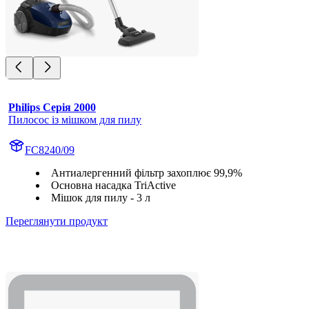
Philips Серія 2000
Пилосос із мішком для пилу
FC8240/09
Антиалергенний фільтр захоплює 99,9%
Основна насадка TriActive
Мішок для пилу - 3 л
Переглянути продукт