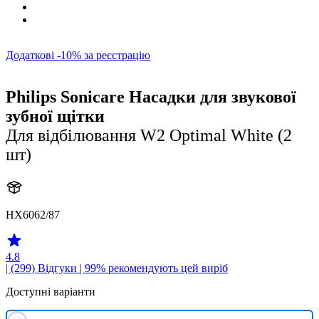
Додаткові -10% за реєстрацію
Philips Sonicare Насадки для звукової
зубної щітки
Для відбілювання W2 Optimal White (2
шт)
HX6062/87
4.8
| (299)
Відгуки
| 99% рекомендують цей виріб
Доступні варіанти