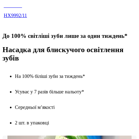
HX999C
HX9992/11
До 100% світліші зуби лише за один тиждень*
Насадка для блискучого освітлення
зубів
На 100% біліші зуби за тиждень*
Усуває у 7 разів більше нальоту*
Середньої м’якості
2 шт. в упаковці