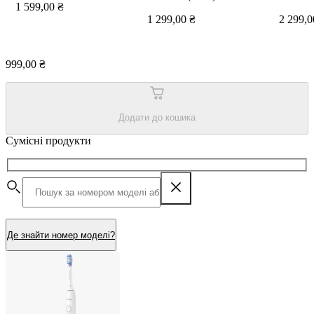
1 599,00 ₴
1 299,00 ₴
2 299,0
999,00 ₴
Додати до кошика
Сумісні продукти
Де знайти номер моделі?