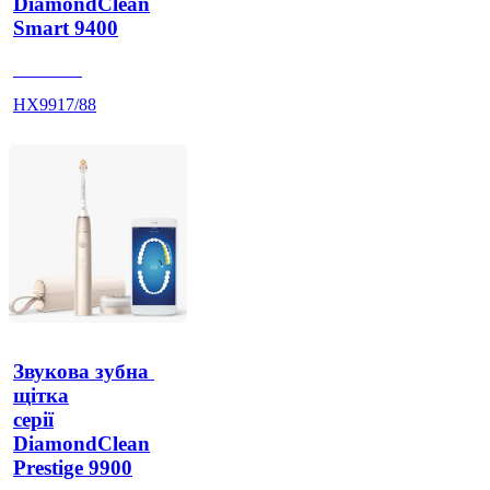
DiamondClean
Smart 9400
HX992W
HX9917/88
Звукова зубна 
щітка
серії
DiamondClean
Prestige 9900