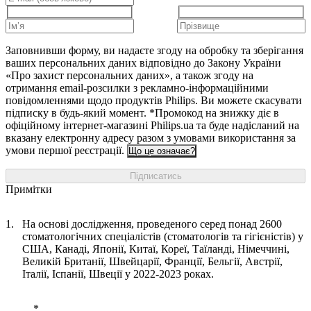
Заповнивши форму, ви надаєте згоду на обробку та зберігання
ваших персональних даних відповідно до Закону України
«Про захист персональних даних», а також згоду на
отримання email-розсилки з рекламно-інформаційними
повідомленнями щодо продуктів Philips. Ви можете скасувати
підписку в будь-який момент. *Промокод на знижку діє в
офіційному інтернет-магазині Philips.ua та буде надісланий на
вказану електронну адресу разом з умовами використання за
умови першої реєстрації.
Що це означає?
Підписатись
Примітки
На основі дослідження, проведеного серед понад 2600
стоматологічних спеціалістів (стоматологів та гігієністів) у
США, Канаді, Японії, Китаї, Кореї, Таїланді, Німеччині,
Великій Британії, Швейцарії, Франції, Бельгії, Австрії,
Італії, Іспанії, Швеції у 2022-2023 роках. ​