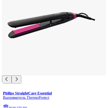
Philips StraightCare Essential
Выпрямитель ThermoProtect