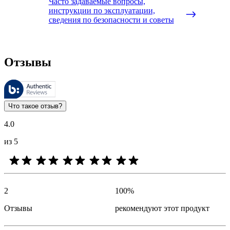
Часто задаваемые вопросы,
инструкции по эксплуатации,
сведения по безопасности и советы
Отзывы
Этими отзывами управляет компания Bazaarvoice. Они соответ
Оценки клиентов в виде отзыва и звездочек полезны для всех 
Что такое отзыв?
4.0
из 5
2
100
%
Отзывы
рекомендуют этот продукт