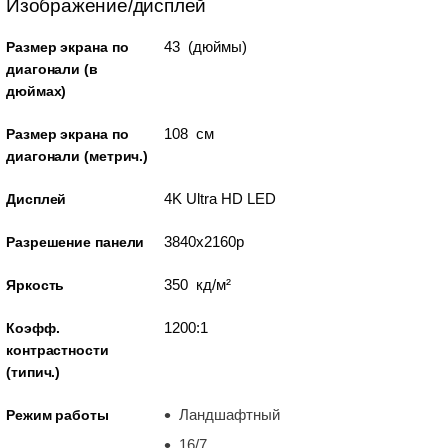
Изображение/дисплей
43 (дюймы)
Размер экрана по
диагонали (в
дюймах)
108 см
Размер экрана по
диагонали (метрич.)
4K Ultra HD LED
Дисплей
3840x2160p
Разрешение панели
350 кд/м²
Яркость
1200:1
Коэфф.
контрастности
(типич.)
Ландшафтный
Режим работы
16/7