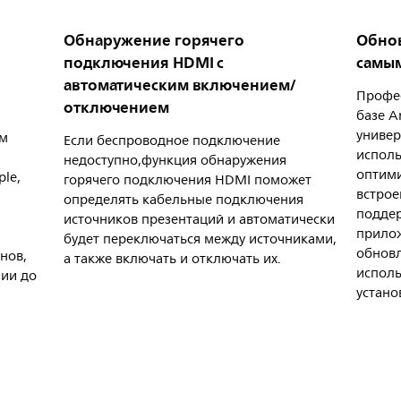
Обнаружение горячего
Обнов
подключения HDMI с
самы
автоматическим включением/
Профес
отключением
базе A
универ
ым
Если беспроводное подключение
исполь
недоступно,функция обнаружения
оптими
le,
горячего подключения HDMI поможет
встро
определять кабельные подключения
поддер
источников презентаций и автоматически
прило
будет переключаться между источниками,
обновл
нов,
а также включать и отключать их.
исполь
нии до
устано