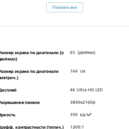
Показать все
Размер экрана по диагонали (в
65 (дюймы)
дюймах)
Размер экрана по диагонали
164 см
(метрич.)
Дисплей
4K Ultra HD LED
Разрешение панели
3840x2160p
Яркость
350 кд/м²
Коэфф. контрастности (типич.)
1200:1