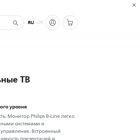
RU
UK
ные ТВ
ого уровня
ь. Монитор Philips B-Line легко
вными системами и
 управление. Встроенный
лавность презентаций и