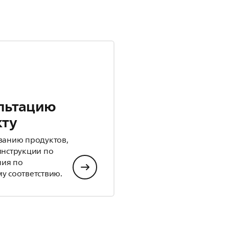
льтацию
кту
ванию продуктов,
инструкции по
ния по
у соответствию.