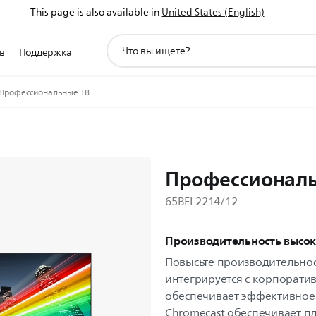
This page is also available in
United States (English)
значок
в
Поддержка
поддержки
поиска
Профессиональные ТВ
Профессиональ
65BFL2214/12
Производительность высок
Повысьте производительност
интегрируется с корпорати
обеспечивает эффективное
Chromecast обеспечивает п