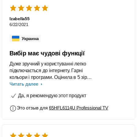
Izabella55
6/22/2021
Украина
Вибір має чудові функції
Дуже зручний у користуванні легко
підключається до інтернету. Гарні
кольори і програми. Оцінила в 5 зірок
бо це дійсно крутий гаджет. На даний
Читать далее
момент претензій нема. Все
Да, я рекомендую этот продукт
влаштовує
Это отзыв для
65HFL6114U Professional TV