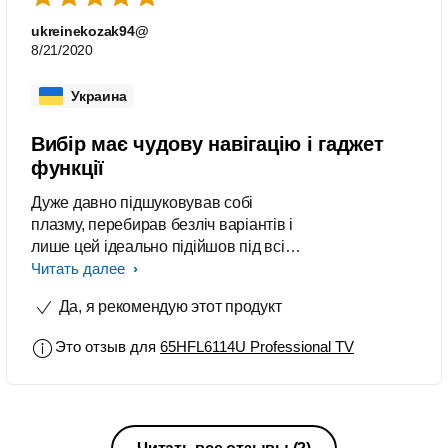
ukreinekozak94@
8/21/2020
Украина
Вибір має чудову навігацію і гаджет
функції
Дуже давно підшуковував собі
плазму, перебирав безліч варіантів і
лише цей ідеально підійшов під всі
параметри!!! Якісні зображення та
Читать далее
звук, елегантний
Да, я рекомендую этот продукт
дизайн,інтелектуальне підключення,
доступ до Google Play.Саме те, що
Это отзыв для
65HFL6114U Professional TV
мені було потрібно!