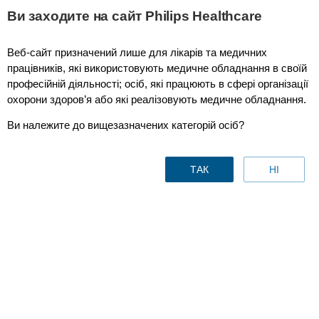
Ви заходите на сайт Philips Healthcare
Веб-сайт призначений лише для лікарів та медичних
Emergency Care & Resuscitation
працівників, які використовують медичне обладнання в своїй
професійній діяльності; осіб, які працюють в сфері організації
охорони здоров’я або які реалізовують медичне обладнання.
Ви належите до вищезазначених категорій осіб?
ТАК
НІ
When every second counts
Respond to emergencies