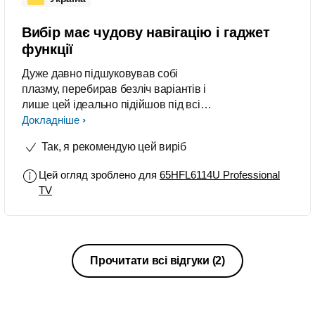
Вибір має чудову навігацію і гаджет
функції
Дуже давно підшуковував собі
плазму, перебирав безліч варіантів і
лише цей ідеально підійшов під всі
параметри!!! Якісні зображення та
Докладніше
звук, елегантний
Так, я рекомендую цей виріб
дизайн,інтелектуальне підключення,
доступ до Google Play.Саме те, що
Цей огляд зроблено для
65HFL6114U Professional
мені було потрібно!
TV
Прочитати всі відгуки
(2)