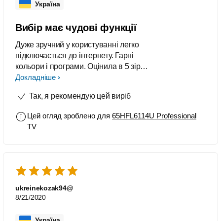
Україна
Вибір має чудові функції
Дуже зручний у користуванні легко
підключається до інтернету. Гарні
кольори і програми. Оцінила в 5 зірок
бо це дійсно крутий гаджет. На даний
Докладніше
момент претензій нема. Все
Так, я рекомендую цей виріб
влаштовує
Цей огляд зроблено для
65HFL6114U Professional
TV
ukreinekozak94@
8/21/2020
Україна