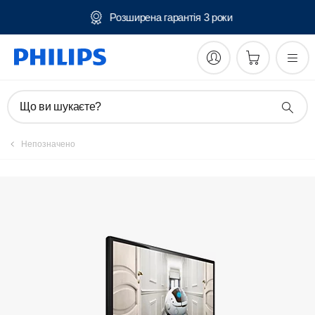
ня
Розширена гарантія 3 роки
Зареєструвати виріб
Що ви шукаєте?
Непозначено