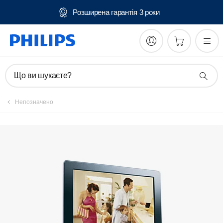
Розширена гарантія 3 роки
Зареєструвати виріб
Що ви шукаєте?
Непозначено