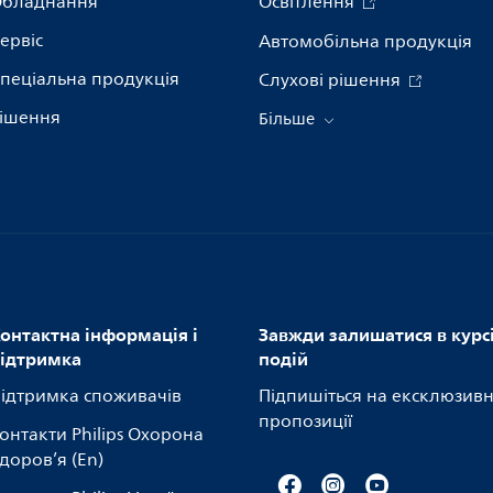
бладнання
Освітлення
ервіс
Автомобільна продукція
пеціальна продукція
Слухові рішення
ішення
Більше
онтактна інформація і
Завжди залишатися в курс
ідтримка
подій
ідтримка споживачів
Підпишіться на ексклюзивн
пропозиції
онтакти Philips Охорона
доров’я (En)