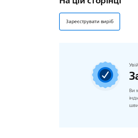
На цій сторінці
Зареєструвати виріб
Уві
З
Ви 
інд
шви