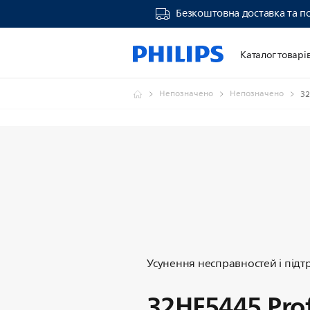
Безкоштовна доставка та п
Каталог товарі
Непозначено
Непозначено
32
Усунення несправностей і під
32HF5445 Prof