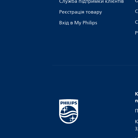
О
Служба підтримки клієнтів
С
Реєстрація товару
С
Вхід в My Philips
Р
К
п
П
К
З