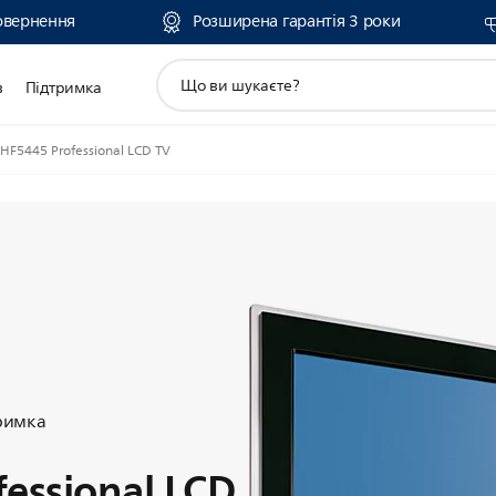
овернення
Розширена гарантія 3 роки
пошук
в
Підтримка
іконок
HF5445 Professional LCD TV
тримка
essional LCD