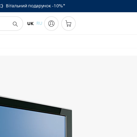
Вітальний подарунок -10%*
UK
RU