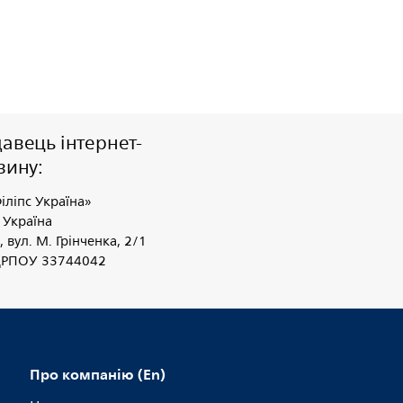
авець інтернет-
зину:
іліпс Україна»
 Україна
, вул. М. Грінченка, 2/1
ДРПОУ 33744042
Про компанію (En)