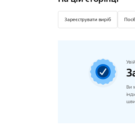
Зареєструвати виріб
Посі
Уві
З
Ви 
інд
шви