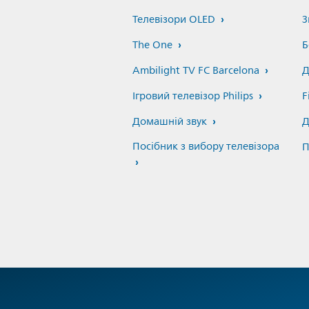
Телевізори OLED
З
The One
Б
Ambilight TV FC Barcelona
Д
Ігровий телевізор Philips
F
Домашній звук
Д
Посібник з вибору телевізора
П