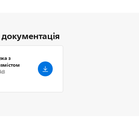
і документація
вка з
 вмістом
 kB