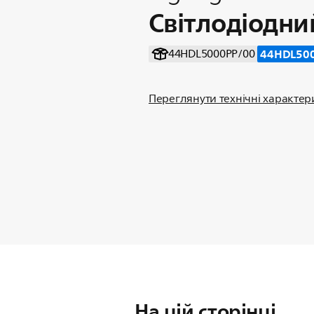
Світлодіодни
44HDL50
44HDL5000PP/00
Переглянути технічні характе
На цій сторінці