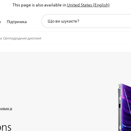
This page is also available in
United States (English)
пошук
в
Підтримка
іконок
ns Світлодіодний дисплей
тримка
ons