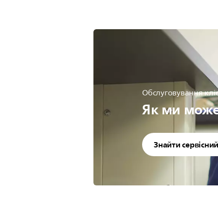
Обслуговування кліє
Як ми мож
Знайти сервісни