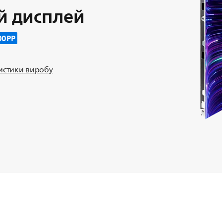
й дисплей
00PP
ристики виробу