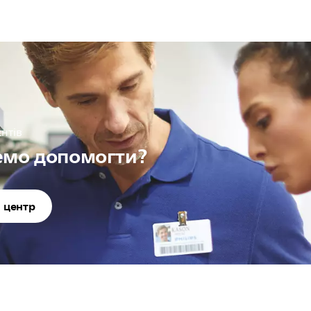
нтів
емо допомогти?
й центр