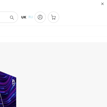
UK
RU