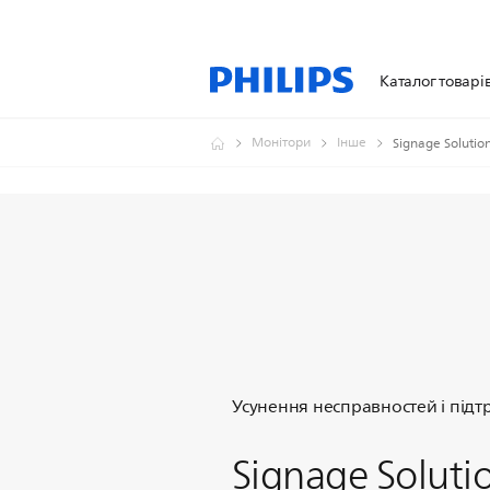
Каталог товарі
Монітори
Інше
Signage Solutio
Усунення несправностей і під
Signage Soluti