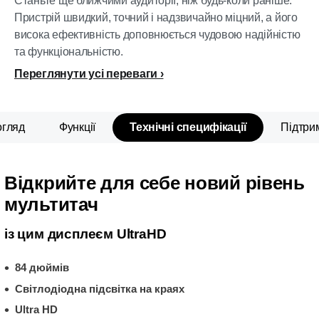
Станьте ще ближчими аудиторії, ніж будь-коли раніше.
Пристрій швидкий, точний і надзвичайно міцний, а його
висока ефективність доповнюється чудовою надійністю
та функціональністю.
Переглянути усі переваги
огляд
Функції
Технічні специфікації
Підтри
Відкрийте для себе новий рівень
мультитач
із цим дисплеєм UltraHD
84 дюймів
Світлодіодна підсвітка на краях
Ultra HD