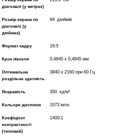
діагоналі (у метрах)
84 дюймів
Розмір екрана по
діагоналі (у
дюймах)
16:9
Формат кадру
0,4845 x 0,4845 мм
Крок пікселя
3840 x 2160 при 60 Гц
Оптимальна
роздільна здатність
350 кд/м²
Яскравість
1073 млн.
Кольори дисплею
1400:1
Коефіцієнт
контрастності
(типовий)