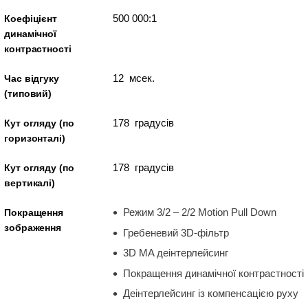
500 000:1
Коефіцієнт
динамічної
контрастності
12 мсек.
Час відгуку
(типовий)
178 градусів
Кут огляду (по
горизонталі)
178 градусів
Кут огляду (по
вертикалі)
Режим 3/2 – 2/2 Motion Pull Down
Покращення
зображення
Гребеневий 3D-фільтр
3D MA деінтерлейсинг
Покращення динамічної контрастності
Деінтерлейсинг із компенсацією руху