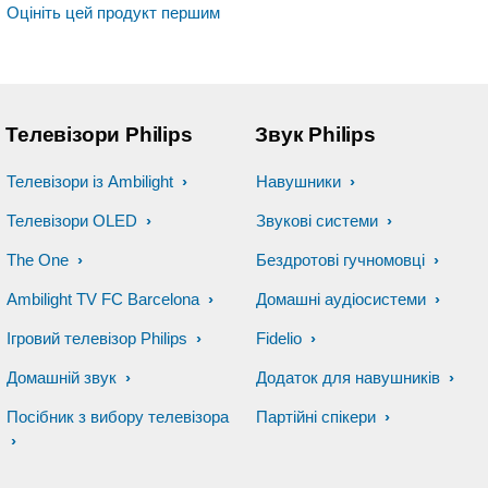
Оцініть цей продукт першим
Телевізори Philips
Звук Philips
Телевізори із Ambilight
Навушники
Телевізори OLED
Звукові системи
The One
Бездротові гучномовці
Ambilight TV FC Barcelona
Домашні аудіосистеми
Ігровий телевізор Philips
Fidelio
Домашній звук
Додаток для навушників
Посібник з вибору телевізора
Партійні спікери