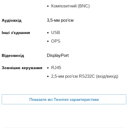
Композитний (BNC)
3,5-мм роз’єм
Аудіовхід
USB
Інші з’єднання
OPS
DisplayPort
Відеовихід
RJ45
Зовнішнє керування
2,5-мм роз’єм RS232C (вхід/вихід)
Показати всі Технічні характеристики