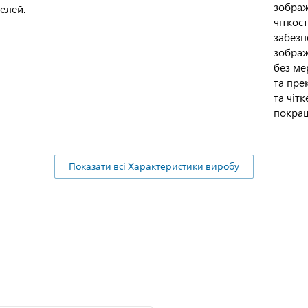
зображ
делей.
чіткос
забезп
зображ
без ме
та пре
та чіт
покращ
Показати всі Характеристики виробу