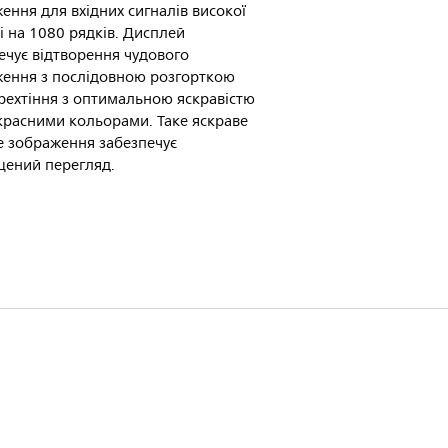
ення для вхідних сигналів високої
ті на 1080 рядків. Дисплей
ечує відтворення чудового
ення з послідовною розгорткою
рехтіння з оптимальною яскравістю
красними кольорами. Таке яскраве
ке зображення забезпечує
ений перегляд.