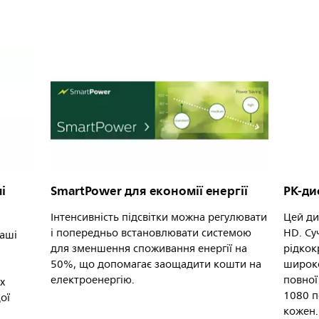
і
SmartPower для економії енергії
РК-ди
Інтенсивність підсвітки можна регулювати
Цей ди
і попередньо встановлювати системою
HD. Су
наші
для зменшення споживання енергії на
рідкок
50%, що допомагає заощадити кошти на
широко
електроенергію.
повної 
х
1080 п
ої
кожен.