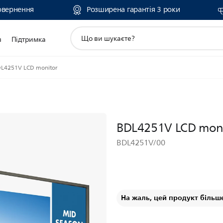
овернення
Розширена гарантія 3 роки
пошук
в
Підтримка
іконок
L4251V LCD monitor
BDL4251V LCD mon
BDL4251V/00
На жаль, цей продукт більш