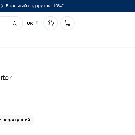
Вітальний подарунок -10%*
UK
RU
itor
е недоступний.