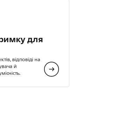
римку для
ів, відповіді на
увача й
місність.