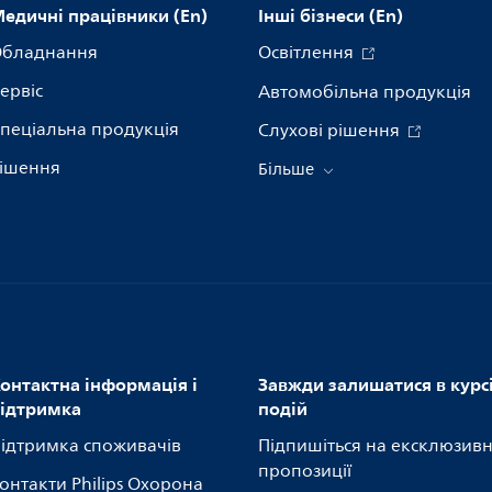
едичні працівники (En)
Інші бізнеси (En)
бладнання
Освітлення
ервіс
Автомобільна продукція
пеціальна продукція
Слухові рішення
ішення
Більше
онтактна інформація і
Завжди залишатися в курс
ідтримка
подій
ідтримка споживачів
Підпишіться на ексклюзивн
пропозиції
онтакти Philips Охорона