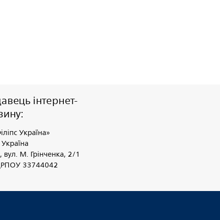
авець інтернет-
зину:
іліпс Україна»
 Україна
, вул. М. Грінченка, 2/1
ДРПОУ 33744042