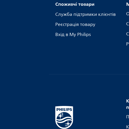
Споживчі товари
М
О
Служба підтримки клієнтів
С
Реєстрація товару
С
Вхід в My Philips
Р
К
п
П
К