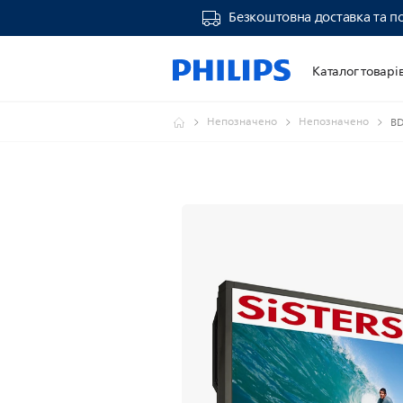
Безкоштовна доставка та п
Каталог товарі
Непозначено
Непозначено
BD