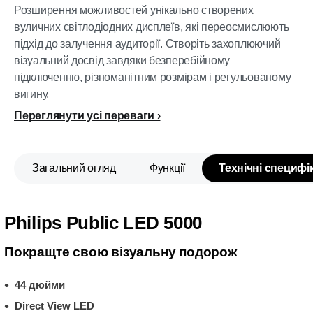
Розширення можливостей унікально створених
вуличних світлодіодних дисплеїв, які переосмислюють
підхід до залучення аудиторії. Створіть захоплюючий
візуальний досвід завдяки безперебійному
підключенню, різноманітним розмірам і регульованому
вигину.
Переглянути усі переваги
Загальний огляд
Функції
Технічні специфік
Philips Public LED 5000
Покращте свою візуальну подорож
44 дюйми
Direct View LED